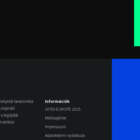
k mélyebb betekintést
Információk
inspiráló
GITEX EUROPE 2025
d a legújabb
Médiaajánlat
emzetközi
Impresszum
Adatvédelmi nyilatkozat