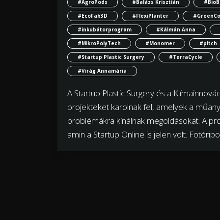
#AgroPods
#Balázs Krisztián
#BioB
#EcoFab3D
#FlexiPlanter
#GreenCo
#inkubátorprogram
#Kálmán Anna
#MikroPolyTech
#Monomer
#pitch
#Startup Plastic Surgery
#TerraCycle
#Virág Annamária
A Startup Plastic Surgery és a Klímainnov
projekteket karolnak fel, amelyek a műany
problémákra kínálnak megoldásokat. A pr
amin a Startup Online is jelen volt. Fotóripo