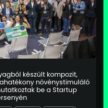
agból készült kompozit,
ltrahatékony növénystimuláló
mutatkoztak be a Startup
versenyén