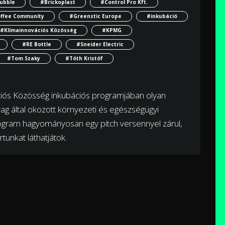
ubble
#Brickoplast
#Control Pro Kft.
ffee Community
#Greenstic Europe
#inkubáció
#Klímainnovációs Közösség
#KPMG
#RE Bottle
#Sneider Electric
#Tom Szaky
#Tóth Kristóf
ációs Közösség inkubációs programjában olyan
ag által okozott környezeti és egészségügyi
ogram hagyományosan egy pitch versennyel zárul,
rtunkat láthatjátok.