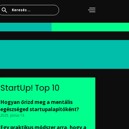
Keresés:
StartUp! Top 10
Hogyan őrizd meg a mentális
egészséged startupalapítóként?
2025. június 13.
Egy praktikus módszer arra, hogy a