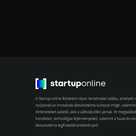
A Startup online felületein olyan tartalmakat találsz, amelye
nyújtanak az innovációs ökoszisztéma kulisszái mögé, valamint 
történeteket azoktól, akik a változás élén járnak. Itt megtalálo
trendeket, technológiai fejleményeket, valamint a hazai és n
ökoszisztéma legfrissebb eredményeit.