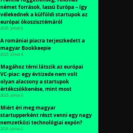
német források, lassú Európa – így
vélekednek a külföldi startupok az
európai ökoszisztémáról
2025. június 5.
A romániai piacra terjeszkedett a
magyar Bookkeepie
2025. június 4.
Magához térni látszik az európai
VC-piac: egy évtizede nem volt
olyan alacsony a startupok
értékcsökkenése, mint most
2025. június 3.
Miért éri meg magyar
startupperként részt venni egy nagy
nemzetközi technológiai expón?
2025. június 2.