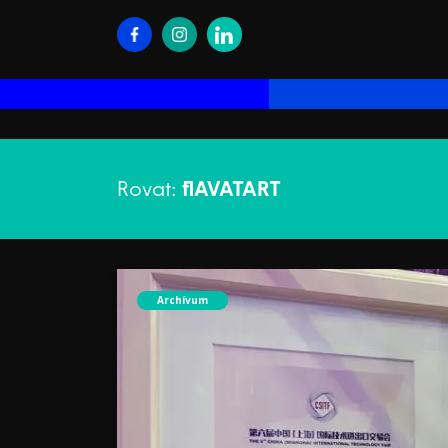
Rovat:
flAVATART
Archívum