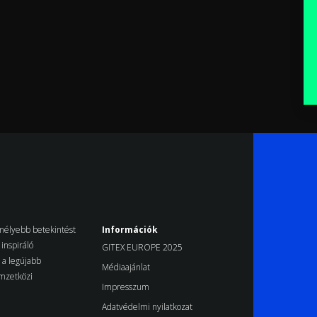
k mélyebb betekintést
Információk
inspiráló
GITEX EUROPE 2025
d a legújabb
Médiaajánlat
emzetközi
Impresszum
Adatvédelmi nyilatkozat