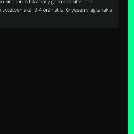
son Kínában. A találmány génmódosítás nélkül,
a sötétben akár 3-4 órán át is fényesen világítanak a