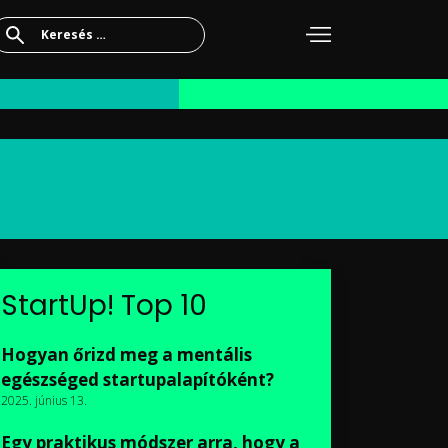
Keresés:
StartUp! Top 10
Hogyan őrizd meg a mentális
egészséged startupalapítóként?
2025. június 13.
Egy praktikus módszer arra, hogy a