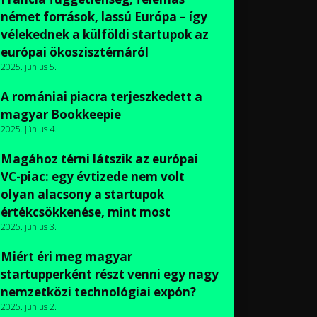
német források, lassú Európa – így
vélekednek a külföldi startupok az
európai ökoszisztémáról
2025. június 5.
A romániai piacra terjeszkedett a
magyar Bookkeepie
2025. június 4.
Magához térni látszik az európai
VC-piac: egy évtizede nem volt
olyan alacsony a startupok
értékcsökkenése, mint most
2025. június 3.
Miért éri meg magyar
startupperként részt venni egy nagy
nemzetközi technológiai expón?
2025. június 2.