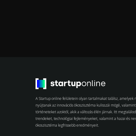
A Startup online felületein olyan tartalmakat találsz, amelye
nyújtanak az innovációs ökoszisztéma kulisszái mögé, valamint 
történeteket azoktól, akik a változás élén járnak. Itt megtalálo
trendeket, technológiai fejleményeket, valamint a hazai és n
ökoszisztéma legfrissebb eredményeit.