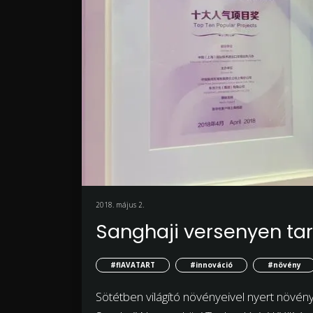
2018. május 2.
Sanghaji versenyen tar
#flAVATART
#innováció
#növény
Sötétben világító növényeivel nyert növényi