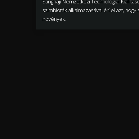
Sanghaji Nemzetközi Technológiai Kiállítá
szimbióták alkalmazásával éri el azt, hogy 
növények.