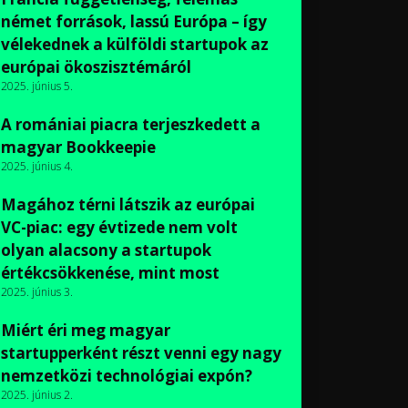
német források, lassú Európa – így
vélekednek a külföldi startupok az
európai ökoszisztémáról
2025. június 5.
A romániai piacra terjeszkedett a
magyar Bookkeepie
2025. június 4.
Magához térni látszik az európai
VC-piac: egy évtizede nem volt
olyan alacsony a startupok
értékcsökkenése, mint most
2025. június 3.
Miért éri meg magyar
startupperként részt venni egy nagy
nemzetközi technológiai expón?
2025. június 2.