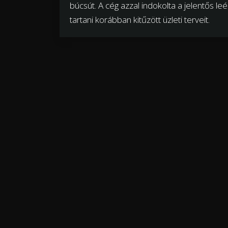
búcsút. A cég azzal indokolta a jelentős le
tartani korábban kitűzött üzleti terveit.