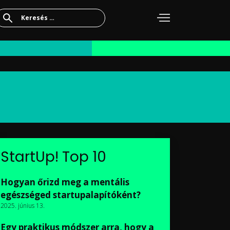
Keresés:
StartUp! Top 10
Hogyan őrizd meg a mentális
egészséged startupalapítóként?
2025. június 13.
Egy praktikus módszer arra, hogy a