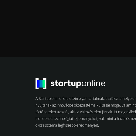
A Startup online felületein olyan tartalmakat találsz, amelye
nyújtanak az innovációs ökoszisztéma kulisszái mögé, valamint 
történeteket azoktól, akik a változás élén járnak. Itt megtalálo
trendeket, technológiai fejleményeket, valamint a hazai és n
ökoszisztéma legfrissebb eredményeit.