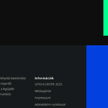
k mélyebb betekintést
Információk
inspiráló
GITEX EUROPE 2025
d a legújabb
Médiaajánlat
emzetközi
Impresszum
Adatvédelmi nyilatkozat