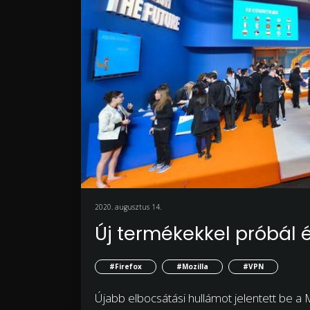
2020. augusztus 14.
Új termékekkel próbál 
#Firefox
#Mozilla
#VPN
Újabb elbocsátási hullámot jelentett be a 