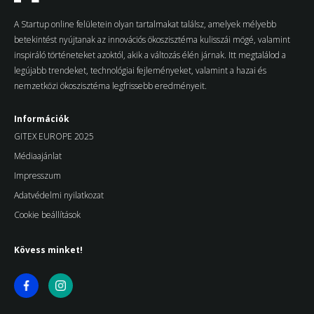
A Startup online felületein olyan tartalmakat találsz, amelyek mélyebb
betekintést nyújtanak az innovációs ökoszisztéma kulisszái mögé, valamint
inspiráló történeteket azoktól, akik a változás élén járnak. Itt megtalálod a
legújabb trendeket, technológiai fejleményeket, valamint a hazai és
nemzetközi ökoszisztéma legfrissebb eredményeit.
Információk
GITEX EUROPE 2025
Médiaajánlat
Impresszum
Adatvédelmi nyilatkozat
Cookie beállítások
Kövess minket!