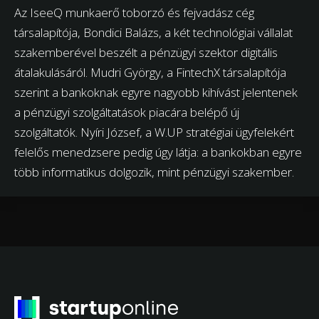
Az IseeQ munkaerő toborzó és fejvadász cég
társalapítója, Bondici Balázs, a két technológiai vállalat
szakemberével beszélt a pénzügyi szektor digitális
átalakulásáról. Mudri György, a FintechX társalapítója
szerint a bankoknak egyre nagyobb kihívást jelentenek
a pénzügyi szolgáltatások piacára belépő új
szolgáltatók. Nyíri József, a W.UP stratégiai ügyfelekért
felelős menedzsere pedig úgy látja: a bankokban egyre
több informatikus dolgozik, mint pénzügyi szakember.