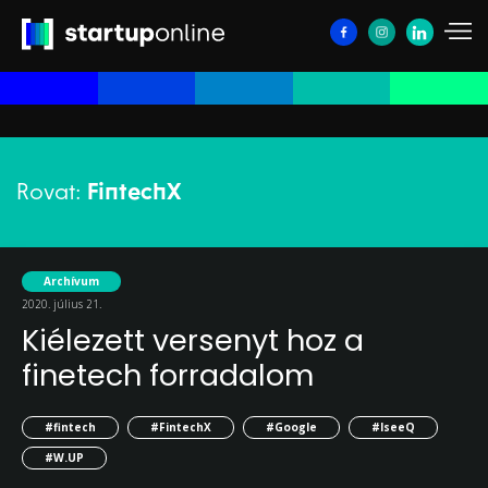
Rovat:
FintechX
Archívum
2020. július 21.
Kiélezett versenyt hoz a
finetech forradalom
#fintech
#FintechX
#Google
#IseeQ
#W.UP