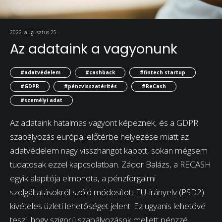
2022. augusztus 25.
Az adataink a vagyonunk
#adatvédelem
#cashback
#fintech startup
#GDPR
#pénzvisszatérítés
#ReCash
#személyi adat
Az adataink hatalmas vagyont képeznek, és a GDPR
szabályozás európai előtérbe helyezése miatt az
adatvédelem nagy visszhangot kapott, sokan mégsem
tudatosak ezzel kapcsolatban. Zádor Balázs, a RECASH
egyik alapítója elmondta, a pénzforgalmi
szolgáltatásokról szóló módosított EU-irányelv (PSD2)
kivételes üzleti lehetőséget jelent. Ez ugyanis lehetővé
teszi, hogy szigorú szabályozások mellett pénzzé