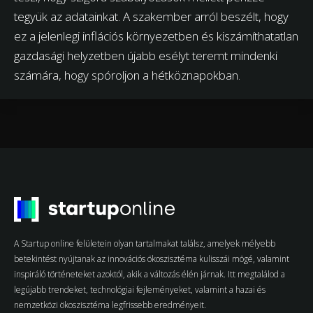
tegyük az adatainkat. A szakember arról beszélt, hogy
ez a jelenlegi inflációs környezetben és kiszámíthatatlan
gazdasági helyzetben újabb esélyt teremt mindenki
számára, hogy spóroljon a hétköznapokban.
A Startup online felületein olyan tartalmakat találsz, amelyek mélyebb
betekintést nyújtanak az innovációs ökoszisztéma kulisszái mögé, valamint
inspiráló történeteket azoktól, akik a változás élén járnak. Itt megtalálod a
legújabb trendeket, technológiai fejleményeket, valamint a hazai és
nemzetközi ökoszisztéma legfrissebb eredményeit.