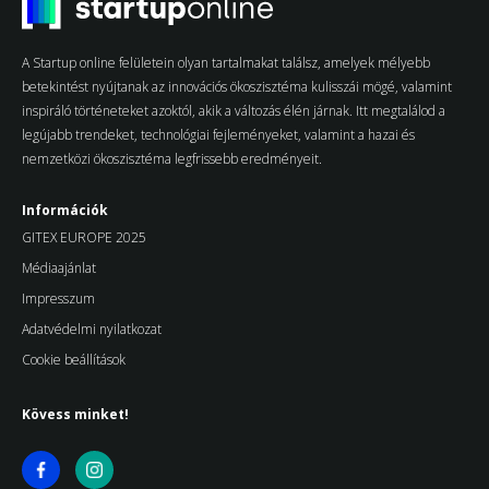
A Startup online felületein olyan tartalmakat találsz, amelyek mélyebb
betekintést nyújtanak az innovációs ökoszisztéma kulisszái mögé, valamint
inspiráló történeteket azoktól, akik a változás élén járnak. Itt megtalálod a
legújabb trendeket, technológiai fejleményeket, valamint a hazai és
nemzetközi ökoszisztéma legfrissebb eredményeit.
Információk
GITEX EUROPE 2025
Médiaajánlat
Impresszum
Adatvédelmi nyilatkozat
Cookie beállítások
Kövess minket!