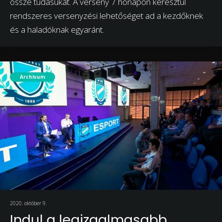
össze tudásukat. A verseny 7 hónapon keresztül
rendszeres versenyzési lehetőséget ad a kezdőknek
és a haladóknak egyaránt.
Archívum
2020. október 9.
Indul a legizgalmasabb