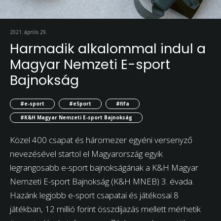
2021. április 29.
Harmadik alkalommal indul a
Magyar Nemzeti E-sport
Bajnokság
#e-sport
#eSport
#fifa
#K&H Magyar Nemzeti E-sport Bajnokság
Közel 400 csapat és háromezer egyéni versenyző
nevezésével startol el Magyarország egyik
legrangosabb e-sport bajnokságának a K&H Magyar
Nemzeti E-sport Bajnokság (K&H MNEB) 3. évada.
Hazánk legjobb e-sport csapatai és játékosai 8
játékban, 12 millió forint összdíjazás mellett mérhetik