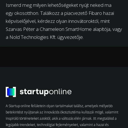
Ismerd meg milyen lehetőségeket nyújt neked ma
egy okosotthon. Találkozz a piacvezető Fibaro hazai
képviselőjével, kérdezz olyan innovátoroktól, mint
Szarvas Péter a Chameleon SmartHome alapítója, vagy
a Nold Technologies Kft. ügyvezetője.
A Startup online felületein olyan tartalmakat találsz, amelyek mélyebb
betekintést nyújtanak az innovációs ökoszisztéma kulisszái mögé, valamint
inspiráló történeteket azoktól, akik a változás élén járnak. Itt megtalálod a
legújabb trendeket, technológiai fejleményeket, valamint a hazai és