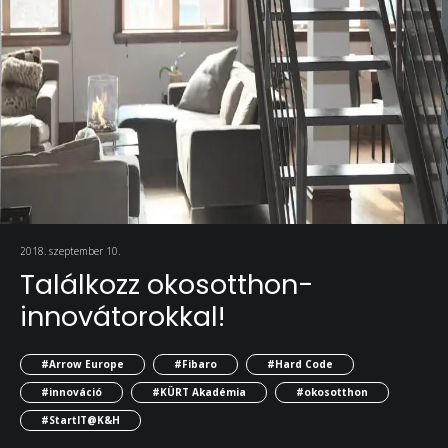
2018. szeptember 10.
Találkozz okosotthon-
innovátorokkal!
#Arrow Europe
#Fibaro
#Hard Code
#innováció
#KÜRT Akadémia
#okosotthon
#StartIT@K&H