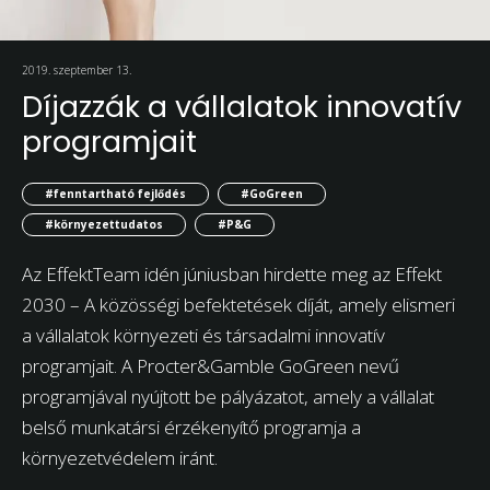
2019. szeptember 13.
Díjazzák a vállalatok innovatív
programjait
#fenntartható fejlődés
#GoGreen
#környezettudatos
#P&G
Az EffektTeam idén júniusban hirdette meg az Effekt
2030 – A közösségi befektetések díját, amely elismeri
a vállalatok környezeti és társadalmi innovatív
programjait. A Procter&Gamble GoGreen nevű
programjával nyújtott be pályázatot, amely a vállalat
belső munkatársi érzékenyítő programja a
környezetvédelem iránt.