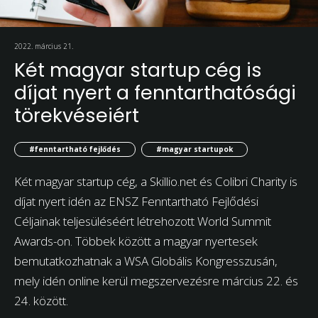
2022. március 21.
Két magyar startup cég is
díjat nyert a fenntarthatósági
törekvéseiért
#fenntartható fejlődés
#magyar startupok
Két magyar startup cég, a Skillio.net és Colibri Charity is
díjat nyert idén az ENSZ Fenntartható Fejlődési
Céljainak teljesüléséért létrehozott World Summit
Awards-on. Többek között a magyar nyertesek
bemutatkozhatnak a WSA Globális Kongresszusán,
mely idén online kerül megszervezésre március 22. és
24. között.