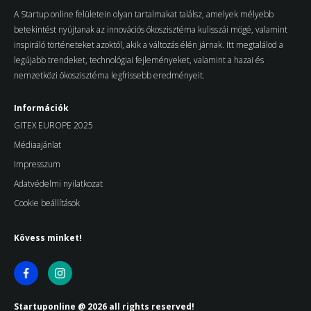
A Startup online felületein olyan tartalmakat találsz, amelyek mélyebb
betekintést nyújtanak az innovációs ökoszisztéma kulisszái mögé, valamint
inspiráló történeteket azoktól, akik a változás élén járnak. Itt megtalálod a
legújabb trendeket, technológiai fejleményeket, valamint a hazai és
nemzetközi ökoszisztéma legfrissebb eredményeit.
Információk
GITEX EUROPE 2025
Médiaajánlat
Impresszum
Adatvédelmi nyilatkozat
Cookie beállítások
Kövess minket!
Startuponline @ 2026 all rights reserved!