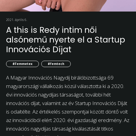
2021. április 6.
A this is Redy intim női
alsónemű nyerte el a Startup
Innovációs Díjat
#Femmetex
#femtech
A Magyar Innovációs Nagydíj bírálóbizottsága 69
magyarországi vállalkozás közül választotta ki a 2020.
évi innovációs nagydíjas társaságot, további hét
innovációs díjat, valamint az év Startup Innovációs Díját
is odaítélte. Az értékelés szempontjai között döntő volt
az innovációból elért 2020. évi gazdasági eredmény. Az
innovációs nagydíjas társaság kiválasztását titkos