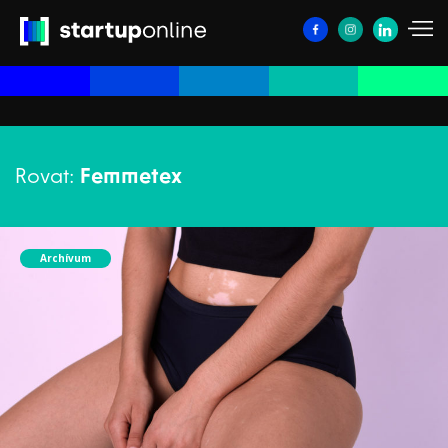
Rovat:
Femmetex
Archívum