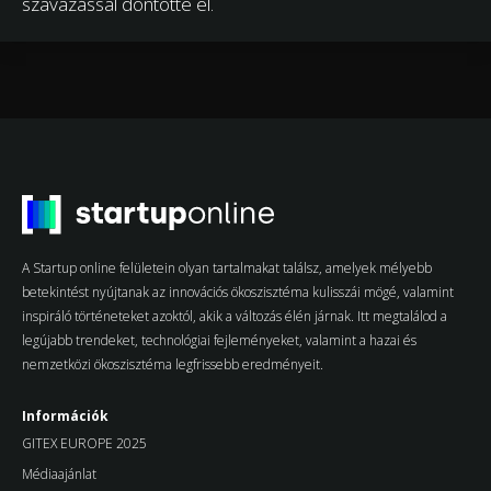
szavazással döntötte el.
A Startup online felületein olyan tartalmakat találsz, amelyek mélyebb
betekintést nyújtanak az innovációs ökoszisztéma kulisszái mögé, valamint
inspiráló történeteket azoktól, akik a változás élén járnak. Itt megtalálod a
legújabb trendeket, technológiai fejleményeket, valamint a hazai és
nemzetközi ökoszisztéma legfrissebb eredményeit.
Információk
GITEX EUROPE 2025
Médiaajánlat