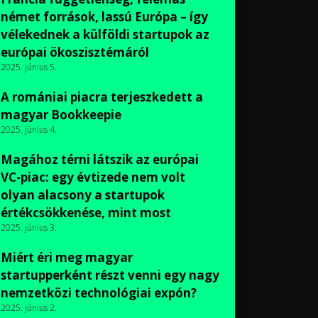
német források, lassú Európa – így
vélekednek a külföldi startupok az
európai ökoszisztémáról
2025. június 5.
A romániai piacra terjeszkedett a
magyar Bookkeepie
2025. június 4.
Magához térni látszik az európai
VC-piac: egy évtizede nem volt
olyan alacsony a startupok
értékcsökkenése, mint most
2025. június 3.
Miért éri meg magyar
startupperként részt venni egy nagy
nemzetközi technológiai expón?
2025. június 2.