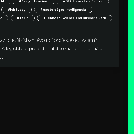
 AI
#Design Terminal
#DEX Innovation Centre
#JobBuddy
#mesterséges intelligencia
or
#Tallin
#Tehnopol Science and Business Park
z ötletfázisban lévő női projekteket, valamint
A legjobb öt projekt mutatkozhatott be a májusi
t.