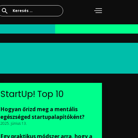
Keresés:
StartUp! Top 10
Hogyan őrizd meg a mentális
egészséged startupalapítóként?
2025. június 13.
Egy praktikus módszer arra, hogy a