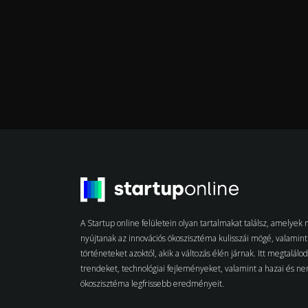
A Startup online felületein olyan tartalmakat találsz, amelye
nyújtanak az innovációs ökoszisztéma kulisszái mögé, valamint 
történeteket azoktól, akik a változás élén járnak. Itt megtalálo
trendeket, technológiai fejleményeket, valamint a hazai és n
ökoszisztéma legfrissebb eredményeit.