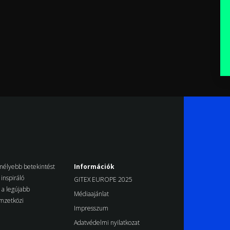
k mélyebb betekintést
Információk
inspiráló
GITEX EUROPE 2025
d a legújabb
Médiaajánlat
emzetközi
Impresszum
Adatvédelmi nyilatkozat