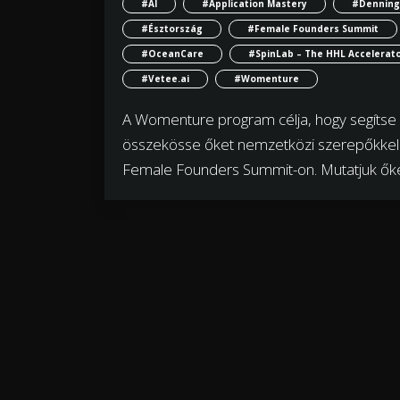
#AI
#Application Mastery
#Denning
#Észtország
#Female Founders Summit
#OceanCare
#SpinLab – The HHL Accelerat
#Vetee.ai
#Womenture
A Womenture program célja, hogy segítse a
összekösse őket nemzetközi szerepőkkel. 
Female Founders Summit-on. Mutatjuk őke