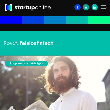
Rovat:
felelosfintech
Programok, lehetőségek