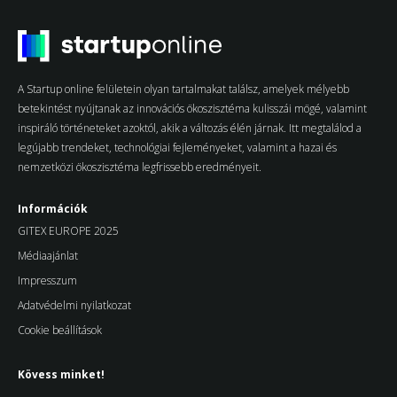
A Startup online felületein olyan tartalmakat találsz, amelyek mélyebb
betekintést nyújtanak az innovációs ökoszisztéma kulisszái mögé, valamint
inspiráló történeteket azoktól, akik a változás élén járnak. Itt megtalálod a
legújabb trendeket, technológiai fejleményeket, valamint a hazai és
nemzetközi ökoszisztéma legfrissebb eredményeit.
Információk
GITEX EUROPE 2025
Médiaajánlat
Impresszum
Adatvédelmi nyilatkozat
Cookie beállítások
Kövess minket!