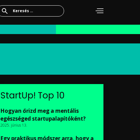
Keresés:
StartUp! Top 10
Hogyan őrizd meg a mentális
egészséged startupalapítóként?
2025. június 13.
Egy praktikus módszer arra, hogy a