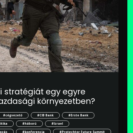
i stratégiát egy egyre
azdasági környezetben?
#cégvezető
#CIB Bank
#Erste Bank
itika
#háború
#Izrael
tozás
#konferencia
#Protechtor Future Summit