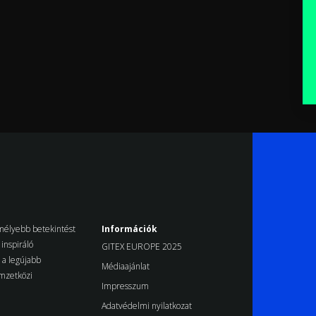
k mélyebb betekintést
Információk
inspiráló
GITEX EUROPE 2025
d a legújabb
Médiaajánlat
emzetközi
Impresszum
Adatvédelmi nyilatkozat