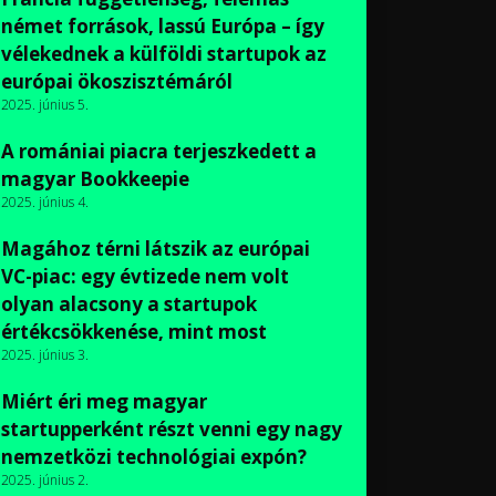
német források, lassú Európa – így
vélekednek a külföldi startupok az
európai ökoszisztémáról
2025. június 5.
A romániai piacra terjeszkedett a
magyar Bookkeepie
2025. június 4.
Magához térni látszik az európai
VC-piac: egy évtizede nem volt
olyan alacsony a startupok
értékcsökkenése, mint most
2025. június 3.
Miért éri meg magyar
startupperként részt venni egy nagy
nemzetközi technológiai expón?
2025. június 2.