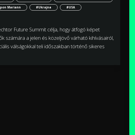
ppon Mariann
#Ukrajna
#USA
tor Future Summit célja, hogy átfogó képet
tők számára a jelen és közeljövő várható kihívásairól,
ális válságokkal teli időszakban történő sikeres