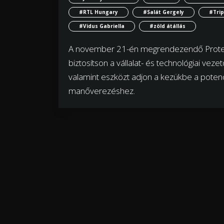
#RTL Hungary
#Salát Gergely
#Tri
#Vidus Gabriella
#zöld átállás
A november 21-én megrendezendő Protech
biztosítson a vállalat- és technológiai veze
valamint eszközt adjon a kezükbe a potenci
manőverezéshez.