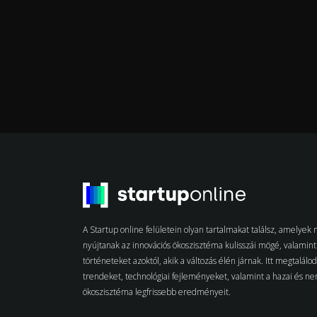
A Startup online felületein olyan tartalmakat találsz, amelye
nyújtanak az innovációs ökoszisztéma kulisszái mögé, valamint 
történeteket azoktól, akik a változás élén járnak. Itt megtalálo
trendeket, technológiai fejleményeket, valamint a hazai és n
ökoszisztéma legfrissebb eredményeit.