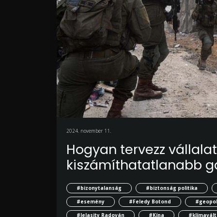
2024. november 11.
Hogyan tervezz vállalat
kiszámíthatatlanabb g
#bizonytalanság
#biztonság politika
#esemény
#Feledy Botond
#geopol
#Jelasity Radován
#Kína
#klímavál