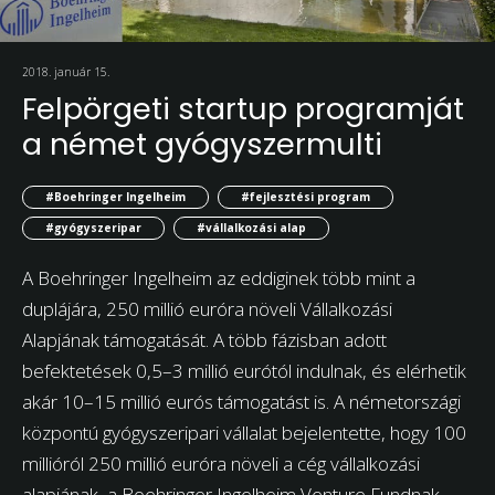
2018. január 15.
Felpörgeti startup programját
a német gyógyszermulti
#Boehringer Ingelheim
#fejlesztési program
#gyógyszeripar
#vállalkozási alap
A Boehringer Ingelheim az eddiginek több mint a
duplájára, 250 millió euróra növeli Vállalkozási
Alapjának támogatását. A több fázisban adott
befektetések 0,5–3 millió eurótól indulnak, és elérhetik
akár 10–15 millió eurós támogatást is. A németországi
központú gyógyszeripari vállalat bejelentette, hogy 100
millióról 250 millió euróra növeli a cég vállalkozási
alapjának, a Boehringer Ingelheim Venture Fundnak