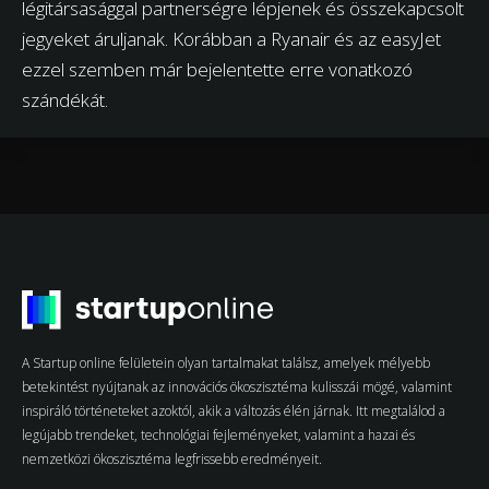
légitársasággal partnerségre lépjenek és összekapcsolt
jegyeket áruljanak. Korábban a Ryanair és az easyJet
ezzel szemben már bejelentette erre vonatkozó
szándékát.
A Startup online felületein olyan tartalmakat találsz, amelyek mélyebb
betekintést nyújtanak az innovációs ökoszisztéma kulisszái mögé, valamint
inspiráló történeteket azoktól, akik a változás élén járnak. Itt megtalálod a
legújabb trendeket, technológiai fejleményeket, valamint a hazai és
nemzetközi ökoszisztéma legfrissebb eredményeit.