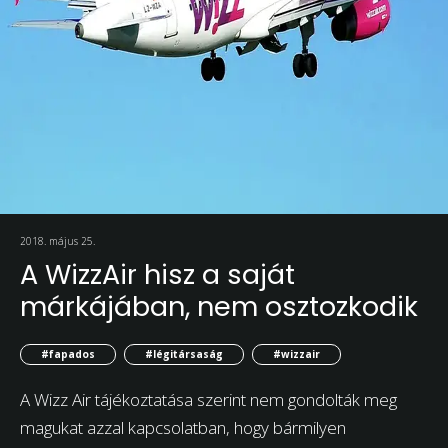
2018. május 25.
A WizzAir hisz a saját
márkájában, nem osztozkodik
#fapados
#légitársaság
#wizzair
A Wizz Air tájékoztatása szerint nem gondolták meg
magukat azzal kapcsolatban, hogy bármilyen