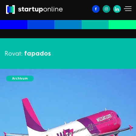
Rovat:
fapados
Archívum