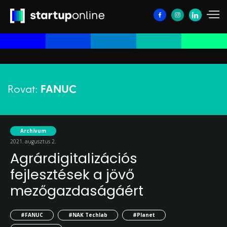
Rovat:
FANUC
Archívum
2021. augusztus 2.
Agrárdigitalizációs
fejlesztések a jövő
mezőgazdaságáért
#FANUC
#NAK Techlab
#Planet