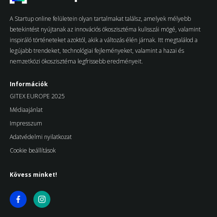
A Startup online felületein olyan tartalmakat találsz, amelyek mélyebb
betekintést nyújtanak az innovációs ökoszisztéma kulisszái mögé, valamint
inspiráló történeteket azoktól, akik a változás élén járnak. Itt megtalálod a
legújabb trendeket, technológiai fejleményeket, valamint a hazai és
nemzetközi ökoszisztéma legfrissebb eredményeit.
Információk
GITEX EUROPE 2025
Médiaajánlat
Impresszum
Adatvédelmi nyilatkozat
Cookie beállítások
Kövess minket!