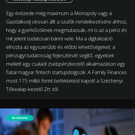
Egy évtizede még maximum a Monopoly vagy a
Gazdálkodj okosan állt a szülők rendelkezésére ahhoz,
hogy a gyerkőcöknek megmutassák, mi is az a pénz és
mit jelent tudatosan bánni vele. Ma a digitalizáció
elhozta az egyszerűbb és élőbb lehetőségeket: a
pénzügyi tudatosság fejlesztését segítő, egyebek
mellett egy családi zsebpénzkezelő alkalmazáson egy
fiatal magyar fintech startupdolgozik. A Family Finances
most 175 millió forint befektetést kapott a Széchenyi
Tőkealap-kezelő Zrt.-től.
Archívum