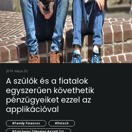
2019. május 23.
A szülők és a fiatalok
egyszerűen követhetik
pénzügyeiket ezzel az
applikációval
#Family Finances
#fintech
#Széchenyi Tőkealap-Kezelő Zrt.