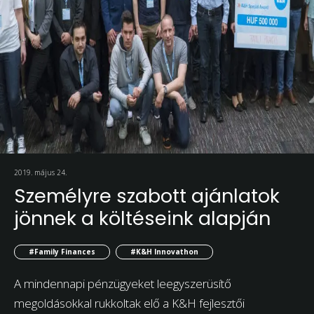
2019. május 24.
Személyre szabott ajánlatok
jönnek a költéseink alapján
#Family Finances
#K&H Innovathon
A mindennapi pénzügyeket leegyszerüsítő
megoldásokkal rukkoltak elő a K&H fejlesztői