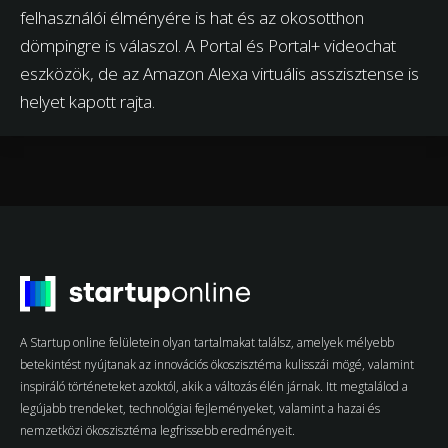
felhasználói élményére is hat és az okosotthon
dömpingre is válaszol. A Portal és Portal+ videochat
eszközök, de az Amazon Alexa virtuális asszisztense is
helyet kapott rajta.
A Startup online felületein olyan tartalmakat találsz, amelyek mélyebb
betekintést nyújtanak az innovációs ökoszisztéma kulisszái mögé, valamint
inspiráló történeteket azoktól, akik a változás élén járnak. Itt megtalálod a
legújabb trendeket, technológiai fejleményeket, valamint a hazai és
nemzetközi ökoszisztéma legfrissebb eredményeit.