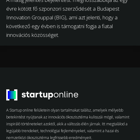
évre kötött fő szponzori szerződését a Budapest
Innovation Grouppal (BIG), ami azt jelenti, hogy a
következő egy évben is támogatni fogja a fiatal
innovációs közösséget.
A Startup online felületein olyan tartalmakat találsz, amelyek mélyebb
betekintést nyújtanak az innovációs ökoszisztéma kulisszái mögé, valamint
inspiráló történeteket azoktól, akik a változás élén járnak. Itt megtalálod a
legújabb trendeket, technológiai fejleményeket, valamint a hazai és
nemzetközi ökoszisztéma legfrissebb eredményeit.