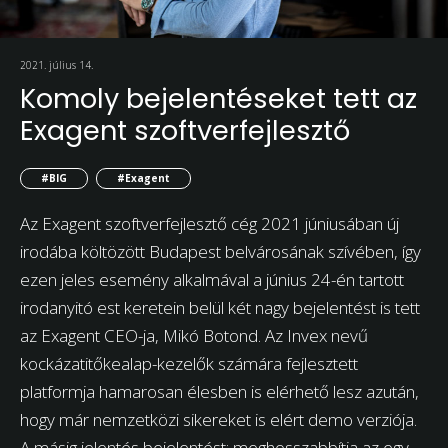
2021. július 14.
Komoly bejelentéseket tett az
Exagent szoftverfejlesztő
#BIG
#Exagent
Az Exagent szoftverfejlesztő cég 2021 júniusában új
irodába költözött Budapest belvárosának szívében, így
ezen jeles esemény alkalmával a június 24-én tartott
irodanyitó est keretein belül két nagy bejelentést is tett
az Exagent CEO-ja, Mikó Botond. Az Invex nevű
kockázatitőkealap-kezelők számára fejlesztett
platformja hamarosan élesben is elérhető lesz azután,
hogy már nemzetközi sikereket is elért demo verziója.
A másig jelentés bejelentést: meghosszabbítja az egy