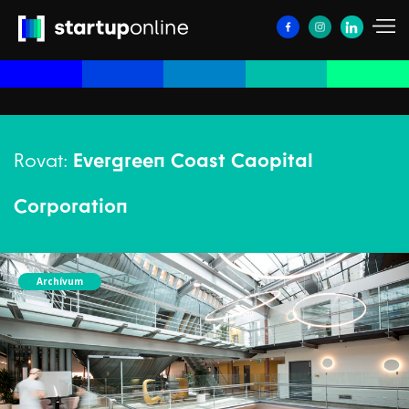
Rovat:
Evergreen Coast Caopital
Corporation
Archívum