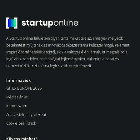
A Startup online felületein olyan tartalmakat találsz, amelyek mélyebb
betekintést nyújtanak az innovációs ökoszisztéma kulisszái mögé, valamint
inspiráló történeteket azoktól, akik a változás élén járnak. Itt megtalálod a
legújabb trendeket, technológiai fejleményeket, valamint a hazai és
nemzetközi ökoszisztéma legfrissebb eredményeit.
Információk
GITEX EUROPE 2025
Médiaajánlat
Impresszum
Adatvédelmi nyilatkozat
Cookie beállítások
Kövess minket!