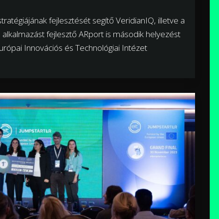
atégiájának fejlesztését segítő VeridianIQ, illetve a
ós alkalmazást fejlesztő ARport is második helyezést
Európai Innovációs és Technológiai Intézet