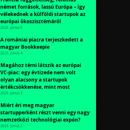
német források, lassú Európa – így
vélekednek a külföldi startupok az
európai ökoszisztémáról
2025. június 5.
A romániai piacra terjeszkedett a
magyar Bookkeepie
2025. június 4.
Magához térni látszik az európai
VC-piac: egy évtizede nem volt
olyan alacsony a startupok
értékcsökkenése, mint most
2025. június 3.
Miért éri meg magyar
startupperként részt venni egy nagy
nemzetközi technológiai expón?
2025. június 2.