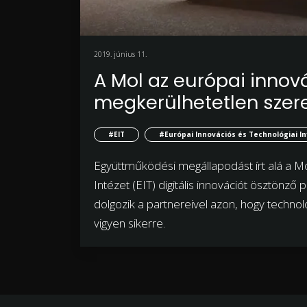
2019. június 11.
A Mol az európai innov
megkerülhetetlen szere
#EIT
#Európai Innovációs és Technológiai I
Együttműködési megállapodást írt alá a Mo
Intézet (EIT) digitális innovációt ösztönző
dolgozik a partnereivel azon, hogy technol
vigyen sikerre.