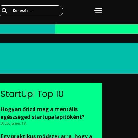
Keresés:
StartUp! Top 10
Hogyan őrizd meg a mentális
egészséged startupalapítóként?
2025. június 13.
Egy praktikus módszer arra, hogy a