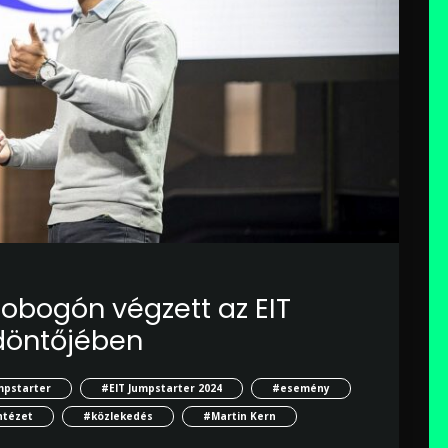
obogón végzett az EIT
döntőjében
mpstarter
#EIT Jumpstarter 2024
#esemény
ntézet
#közlekedés
#Martin Kern