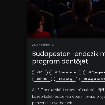
2024. november 15.
Budapesten rendezik m
program döntőjét
#EIT
#EIT Jumpstarter
#EIT Jumpsta
#EIT RIS
#esemény
#Európai Innová
Az EIT nemzetközi programjának döntőjéb
közép-kelet- és dél-európai innovatív pro
pénzdíjat is nyerhetnek.