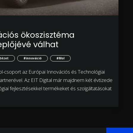
ációs ökoszisztéma
plőjévé válhat
ntézet
#innováció
#Mol
l-csoport az Európai Innovációs és Technológiai
 partnerével. Az EIT Digital már majdnem két évtizede
ógiai fejlesztésekkel termékeket és szolgáltatásokat