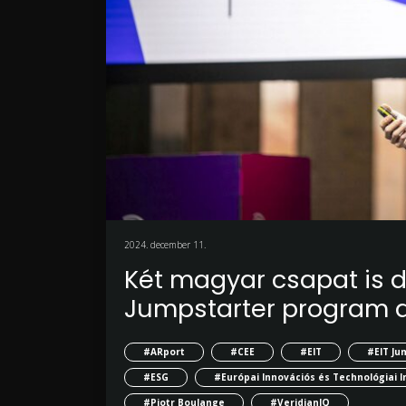
2024. december 11.
Két magyar csapat is d
Jumpstarter program 
#ARport
#CEE
#EIT
#EIT Ju
#ESG
#Európai Innovációs és Technológiai I
#Piotr Boulange
#VeridianIQ