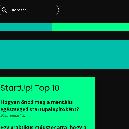
Keresés:
StartUp! Top 10
Hogyan őrizd meg a mentális
egészséged startupalapítóként?
2025. június 13.
Egy praktikus módszer arra, hogy a