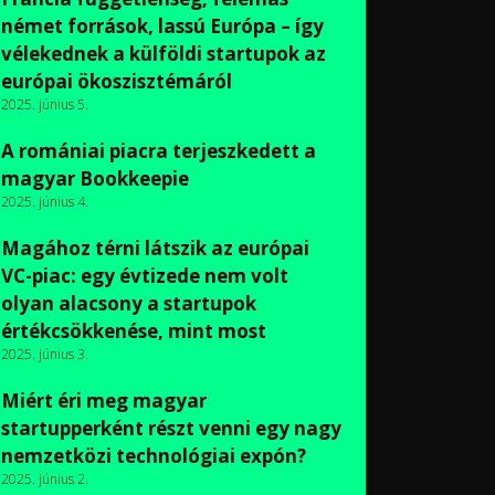
német források, lassú Európa – így
vélekednek a külföldi startupok az
európai ökoszisztémáról
2025. június 5.
A romániai piacra terjeszkedett a
magyar Bookkeepie
2025. június 4.
Magához térni látszik az európai
VC-piac: egy évtizede nem volt
olyan alacsony a startupok
értékcsökkenése, mint most
2025. június 3.
Miért éri meg magyar
startupperként részt venni egy nagy
nemzetközi technológiai expón?
2025. június 2.