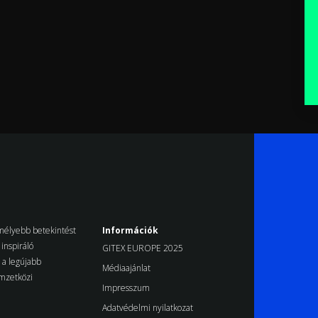
k mélyebb betekintést
Információk
inspiráló
GITEX EUROPE 2025
d a legújabb
Médiaajánlat
emzetközi
Impresszum
Adatvédelmi nyilatkozat