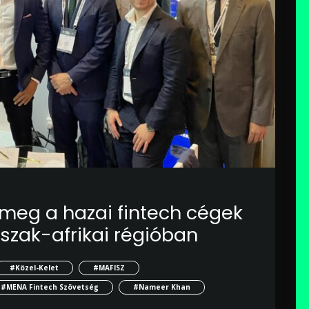
 meg a hazai fintech cégek
 észak-afrikai régióban
#Közel-Kelet
#MAFISZ
#MENA Fintech Szövetség
#Nameer Khan