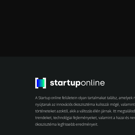
A Startup online felületein olyan tartalmakat találsz, amelye
nyújtanak az innovációs ökoszisztéma kulisszái mögé, valamint 
történeteket azoktól, akik a változás élén járnak. Itt megtalálo
trendeket, technológiai fejleményeket, valamint a hazai és n
ökoszisztéma legfrissebb eredményeit.