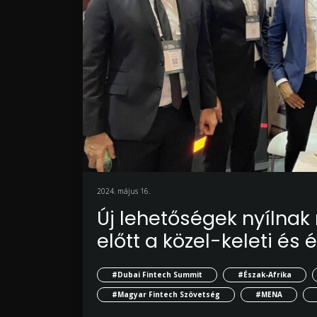
2024. május 16.
Új lehetőségek nyílnak
előtt a közel-keleti és
#Dubai Fintech Summit
#Észak-Afrika
#Magyar Fintech Szövetség
#MENA