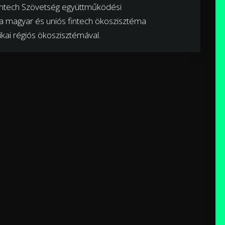
intech Szövetség együttműködési
a a magyar és uniós fintech ökoszisztéma
ikai régiós ökoszisztémával.