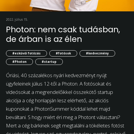
2022. július 15.
Photon: nem csak tudásban,
de árban is az élen
#esküvői fotózás
#fotósok
#kedvezmény
#Photon
#startup
Óriási, 40 százalékos nyári kedvezményt nyújt
ügyfeleinek július 12-től a Photon. A fotósokat és
videósokat a megrendelőikkel összekötő startup
akciója a cég honlapján lesz elérhető, az akciós
kuponokat a PhotonSummer kóddal lehet majd
beváltani. S hogy miért éri meg a Photont választani?
Mert a cég bárkinek segít megtalálni a tökéletes fotóst
és videóst, legyen szó egy rendezvény, portré, esküvő,