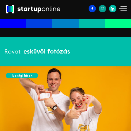
Rovat:
esküvői fotózás
Iparági hírek