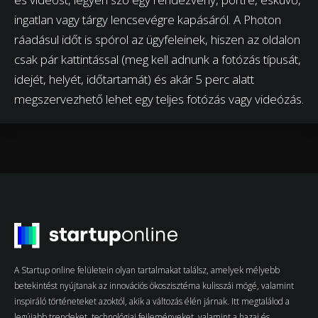
ingatlan vagy tárgy lencsevégre kapásáról. A Photon
ráadásul időt is spórol az ügyfeleinek, hiszen az oldalon
csak pár kattintással (meg kell adnunk a fotózás típusát,
idejét, helyét, időtartamát) és akár 5 perc alatt
megszervezhető lehet egy teljes fotózás vagy videózás.
A Startup online felületein olyan tartalmakat találsz, amelyek mélyebb
betekintést nyújtanak az innovációs ökoszisztéma kulisszái mögé, valamint
inspiráló történeteket azoktól, akik a változás élén járnak. Itt megtalálod a
legújabb trendeket, technológiai fejleményeket, valamint a hazai és