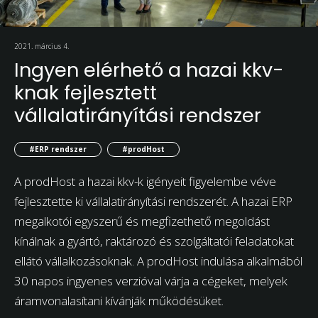
2021. március 4.
Ingyen elérhető a hazai kkv-
knak fejlesztett
vállalatirányítási rendszer
#ERP rendszer
#prodHost
A prodHost a hazai kkv-k igényeit figyelembe véve
fejlesztette ki vállalatirányítási rendszerét. A hazai ERP
megalkotói egyszerű és megfizethető megoldást
kínálnak a gyártó, raktározó és szolgáltatói feladatokat
ellátó vállalkozásoknak. A prodHost indulása alkalmából
30 napos ingyenes verzióval várja a cégeket, melyek
áramvonalasítani kívánják működésüket.