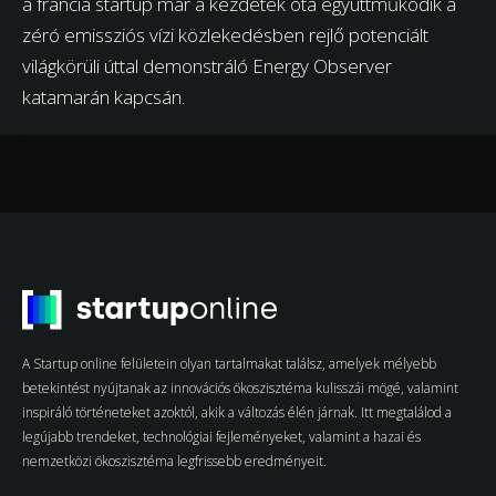
a francia startup már a kezdetek óta együttműködik a
zéró emissziós vízi közlekedésben rejlő potenciált
világkörüli úttal demonstráló Energy Observer
katamarán kapcsán.
A Startup online felületein olyan tartalmakat találsz, amelyek mélyebb
betekintést nyújtanak az innovációs ökoszisztéma kulisszái mögé, valamint
inspiráló történeteket azoktól, akik a változás élén járnak. Itt megtalálod a
legújabb trendeket, technológiai fejleményeket, valamint a hazai és
nemzetközi ökoszisztéma legfrissebb eredményeit.