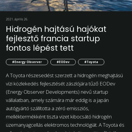
2021. április 26.
Hidrogén hajtású hajókat
fejlesztő francia startup
fontos lépést tett
#Energy Observer
#EODev
#Toyota
A Toyota részesedést szerzett a hidrogén meghajtású
vízi közlekedés fejlesztését zászlójára tűző EODev
(Energy Observer Developments) nevű startup
vállalatban, amely számára már eddig is a japán
autógyártó szállította a zéró emissziós,
melléktermékként tiszta vizet kibocsátó hidrogén
üzemanyagcellás elektromos technológiát. A Toyota és