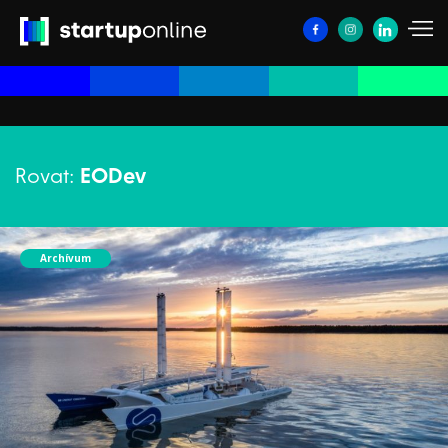
Rovat:
EODev
Archívum