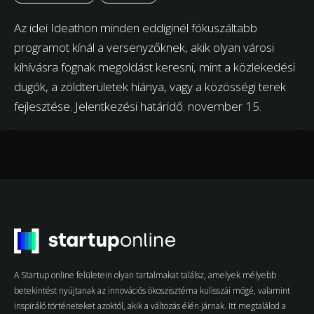
Az idei Ideathon minden eddiginél fókuszáltabb
programot kínál a versenyzőknek, akik olyan városi
kihívásra fognak megoldást keresni, mint a közlekedési
dugók, a zöldterületek hiánya, vagy a közösségi terek
fejlesztése. Jelentkezési határidő: november 15.
A Startup online felületein olyan tartalmakat találsz, amelyek mélyebb
betekintést nyújtanak az innovációs ökoszisztéma kulisszái mögé, valamint
inspiráló történeteket azoktól, akik a változás élén járnak. Itt megtalálod a