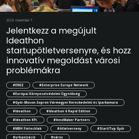
2024. november 7.
Jelentkezz a megújult
Ideathon
startupötletversenyre, és hozz
innovatív megoldást városi
problémákra
#ENSZ
#Enterprise Europe Network
#Európai Környezetvédelmi Ügynökség
#Győr-Moson-Sopron Vármegyei Kereskedelmi és Iparkamara
#Ideathon
#Ideathon 6 Rapid Edition
#Ideathon Kft.
#InnoMaker Partners
#MBH Fintechlab
#ötletverseny
#StartITup Győr
#urbanizáció
#város