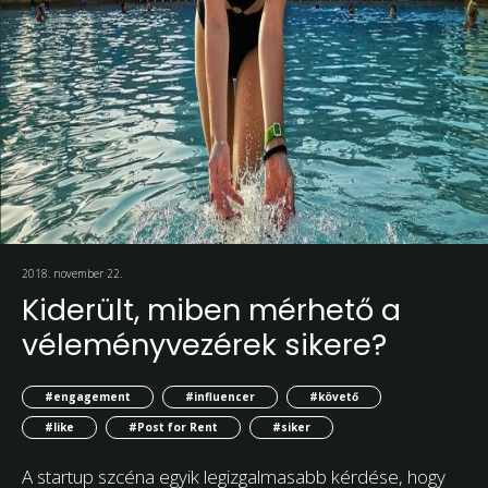
2018. november 22.
Kiderült, miben mérhető a
véleményvezérek sikere?
#engagement
#influencer
#követő
#like
#Post for Rent
#siker
A startup szcéna egyik legizgalmasabb kérdése, hogy