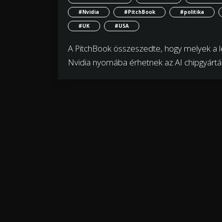
#Nvidia
#PitchBook
#politika
#UK
#USA
A PitchBook összeszedte, hogy melyek a le
Nvidia nyomába érhetnek az AI chipgyártás