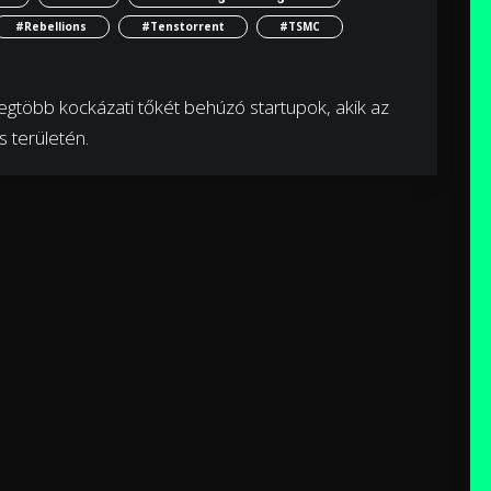
#Rebellions
#Tenstorrent
#TSMC
gtöbb kockázati tőkét behúzó startupok, akik az
 területén.