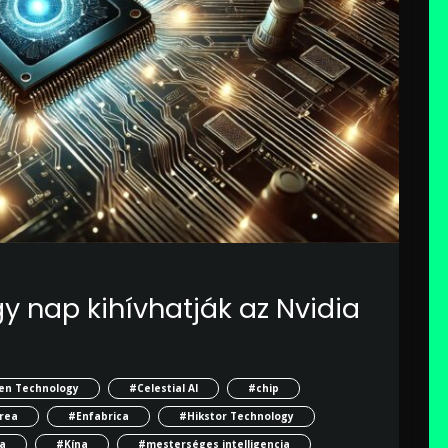
gy nap kihívhatják az Nvidia
en Technology
#Celestial AI
#chip
rea
#Enfabrica
#Hikstor Technology
a
#Kína
#mesterséges intelligencia