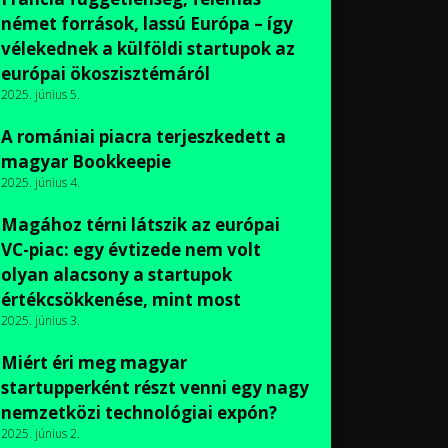
német források, lassú Európa – így
vélekednek a külföldi startupok az
európai ökoszisztémáról
2025. június 5.
A romániai piacra terjeszkedett a
magyar Bookkeepie
2025. június 4.
Magához térni látszik az európai
VC-piac: egy évtizede nem volt
olyan alacsony a startupok
értékcsökkenése, mint most
2025. június 3.
Miért éri meg magyar
startupperként részt venni egy nagy
nemzetközi technológiai expón?
2025. június 2.