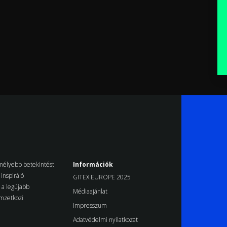
k mélyebb betekintést
Információk
inspiráló
GITEX EUROPE 2025
d a legújabb
Médiaajánlat
emzetközi
Impresszum
Adatvédelmi nyilatkozat