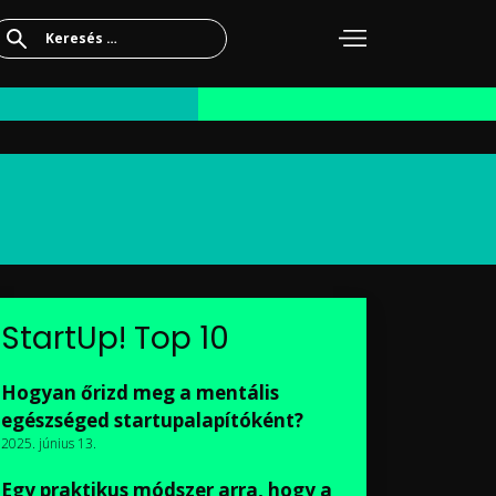
Keresés:
StartUp! Top 10
Hogyan őrizd meg a mentális
egészséged startupalapítóként?
2025. június 13.
Egy praktikus módszer arra, hogy a