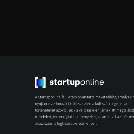
A Startup online felületein olyan tartalmakat találsz, amelye
nyújtanak az innovációs ökoszisztéma kulisszái mögé, valamint 
történeteket azoktól, akik a változás élén járnak. Itt megtalálo
trendeket, technológiai fejleményeket, valamint a hazai és n
ökoszisztéma legfrissebb eredményeit.