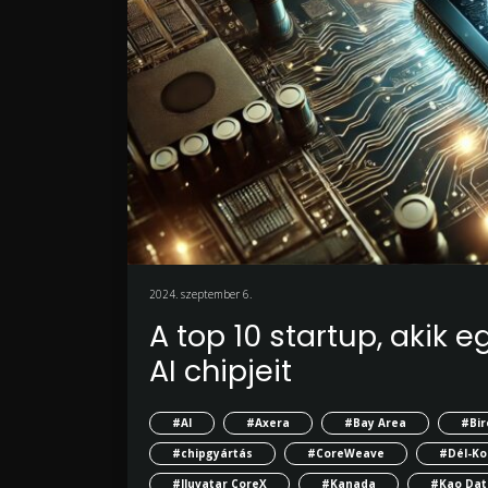
2024. szeptember 6.
A top 10 startup, akik e
AI chipjeit
#AI
#Axera
#Bay Area
#Bir
#chipgyártás
#CoreWeave
#Dél-Ko
#Iluvatar CoreX
#Kanada
#Kao Dat