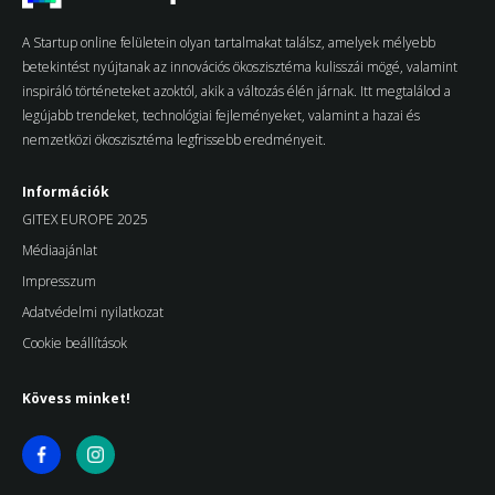
A Startup online felületein olyan tartalmakat találsz, amelyek mélyebb
betekintést nyújtanak az innovációs ökoszisztéma kulisszái mögé, valamint
inspiráló történeteket azoktól, akik a változás élén járnak. Itt megtalálod a
legújabb trendeket, technológiai fejleményeket, valamint a hazai és
nemzetközi ökoszisztéma legfrissebb eredményeit.
Információk
GITEX EUROPE 2025
Médiaajánlat
Impresszum
Adatvédelmi nyilatkozat
Cookie beállítások
Kövess minket!