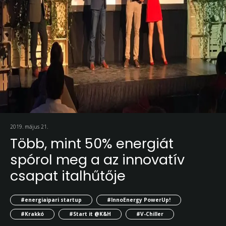
2019. május 21.
Több, mint 50% energiát
spórol meg a az innovatív
csapat italhűtője
#energiaipari startup
#InnoEnergy PowerUp!
#Krakkó
#Start it @K&H
#V-Chiller