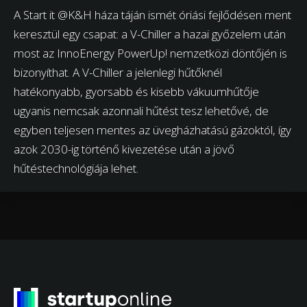
A Start it @K&H háza táján ismét óriási fejlődésen ment
keresztül egy csapat: a V-Chiller a hazai győzelem után
most az InnoEnergy PowerUp! nemzetközi döntőjén is
bizonyíthat. A V-Chiller a jelenlegi hűtőknél
hatékonyabb, gyorsabb és kisebb vákuumhűtője
ugyanis nemcsak azonnali hűtést tesz lehetővé, de
egyben teljesen mentes az üvegházhatású gázoktól, így
azok 2030-ig történő kivezetése után a jövő
hűtéstechnológiája lehet.