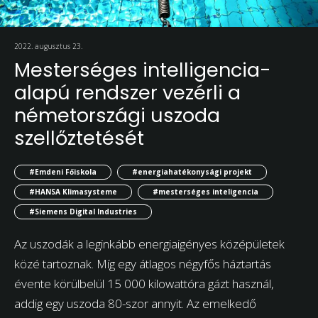
2022. augusztus 23.
Mesterséges intelligencia-
alapú rendszer vezérli a
németországi uszoda
szellőztetését
#Emdeni Főiskola
#energiahatékonysági projekt
#HANSA Klimasysteme
#mesterséges inteligencia
#Siemens Digital Industries
Az uszodák a leginkább energiaigényes középületek
közé tartoznak. Míg egy átlagos négyfős háztartás
évente körülbelül 15 000 kilowattóra gázt használ,
addig egy uszoda 80-szor annyit. Az emelkedő