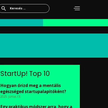
Keresés:
StartUp! Top 10
Hogyan őrizd meg a mentális
egészséged startupalapítóként?
2025. június 13.
Egy praktikus módszer arra, hogy a