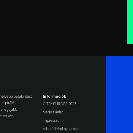
k mélyebb betekintést
Információk
inspiráló
GITEX EUROPE 2025
d a legújabb
Médiaajánlat
emzetközi
Impresszum
Adatvédelmi nyilatkozat