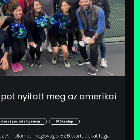
apot nyitott meg az amerikai
terséges intelligencia
#tőkealap
 az AI-hullámot meglovagló B2B startupokat fogja