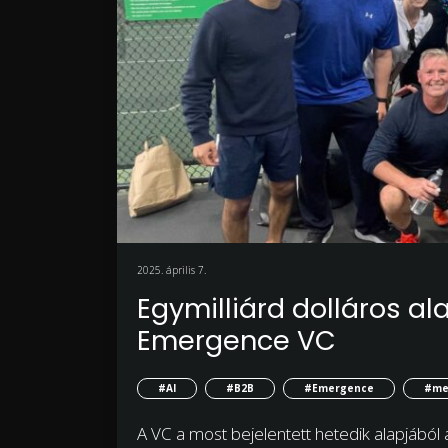
2025. április 7.
Egymilliárd dolláros al
Emergence VC
#AI
#B2B
#Emergence
#mes
A VC a most bejelentett hetedik alapjából