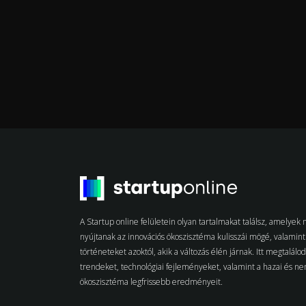
A Startup online felületein olyan tartalmakat találsz, amelye
nyújtanak az innovációs ökoszisztéma kulisszái mögé, valamint 
történeteket azoktól, akik a változás élén járnak. Itt megtalálo
trendeket, technológiai fejleményeket, valamint a hazai és n
ökoszisztéma legfrissebb eredményeit.