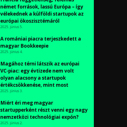
német források, lassú Európa – így
vélekednek a külföldi startupok az
európai ökoszisztémáról
2025. június 5.
A romániai piacra terjeszkedett a
magyar Bookkeepie
2025. június 4.
Magához térni látszik az európai
VC-piac: egy évtizede nem volt
olyan alacsony a startupok
értékcsökkenése, mint most
2025. június 3.
Miért éri meg magyar
startupperként részt venni egy nagy
nemzetközi technológiai expón?
2025. június 2.