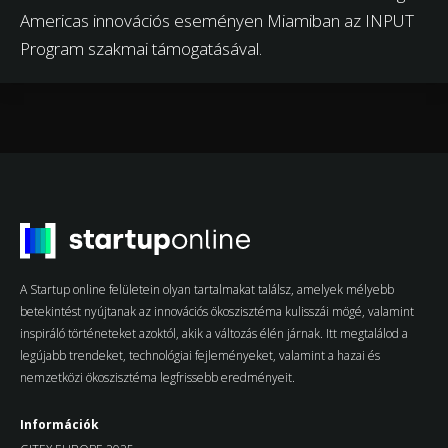
Americas innovációs eseményen Miamiban az INPUT
Program szakmai támogatásával.
A Startup online felületein olyan tartalmakat találsz, amelyek mélyebb
betekintést nyújtanak az innovációs ökoszisztéma kulisszái mögé, valamint
inspiráló történeteket azoktól, akik a változás élén járnak. Itt megtalálod a
legújabb trendeket, technológiai fejleményeket, valamint a hazai és
nemzetközi ökoszisztéma legfrissebb eredményeit.
Információk