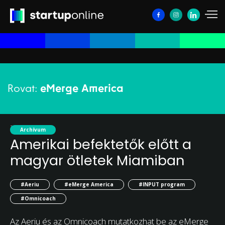
Rovat:
eMerge America
2019. április 29.
Archívum
Amerikai befektetők előtt a
magyar ötletek Miamiban
#Aeriu
#eMerge America
#INPUT program
#Omnicoach
Az Aeriu és az Omnicoach mutatkozhat be az eMerge