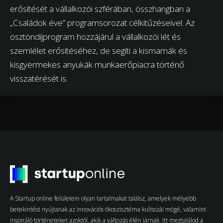
erősítését a vállalkozói szférában, összhangban a
„Családok éve” programsorozat célkitűzéseivel. Az
ösztöndíjprogram hozzájárul a vállalkozói lét és
szemlélet erősítéséhez, de segíti a kismamák és
kisgyermekes anyukák munkaerőpiacra történő
visszatérését is.
A Startup online felületein olyan tartalmakat találsz, amelyek mélyebb
betekintést nyújtanak az innovációs ökoszisztéma kulisszái mögé, valamint
inspiráló történeteket azoktól, akik a változás élén járnak. Itt megtalálod a