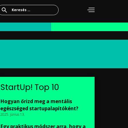
Keresés:
StartUp! Top 10
Hogyan őrizd meg a mentális
egészséged startupalapítóként?
2025. június 13.
Egy praktikus módszer arra, hogy a