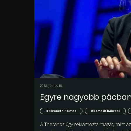
2018. június 18.
Egyre nagyobb pácban a
#Elizabeth Holmes
#Ramesh Balwani
A Theranos úgy reklámozta magát, mint az i