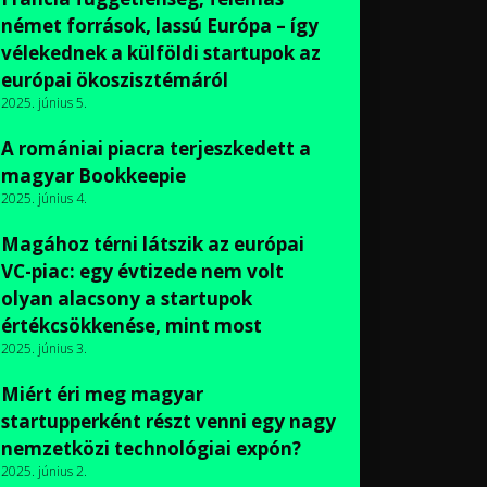
német források, lassú Európa – így
vélekednek a külföldi startupok az
európai ökoszisztémáról
2025. június 5.
A romániai piacra terjeszkedett a
magyar Bookkeepie
2025. június 4.
Magához térni látszik az európai
VC-piac: egy évtizede nem volt
olyan alacsony a startupok
értékcsökkenése, mint most
2025. június 3.
Miért éri meg magyar
startupperként részt venni egy nagy
nemzetközi technológiai expón?
2025. június 2.