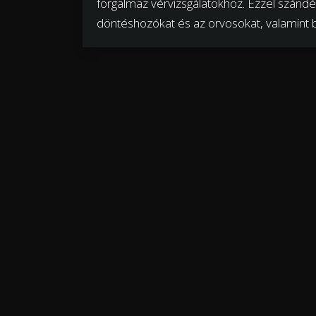
forgalmaz vérvizsgálatokhoz. Ezzel szándék
döntéshozókat és az orvosokat, valamint b