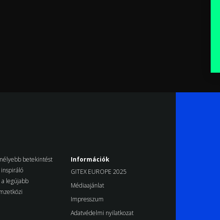
k mélyebb betekintést
Információk
inspiráló
GITEX EUROPE 2025
d a legújabb
Médiaajánlat
emzetközi
Impresszum
Adatvédelmi nyilatkozat