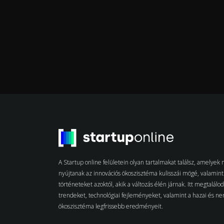
A Startup online felületein olyan tartalmakat találsz, amelye
nyújtanak az innovációs ökoszisztéma kulisszái mögé, valamint 
történeteket azoktól, akik a változás élén járnak. Itt megtalálo
trendeket, technológiai fejleményeket, valamint a hazai és n
ökoszisztéma legfrissebb eredményeit.