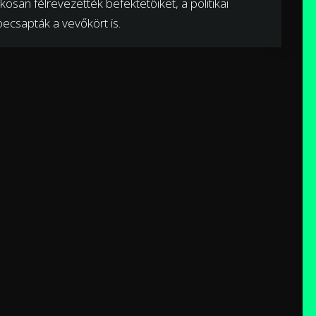
osan félrevezették befektetőiket, a politikai
ecsapták a vevőkört is.