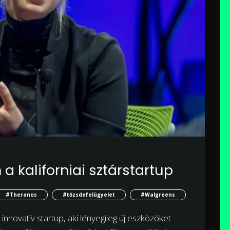
 kaliforniai sztárstartup
#Theranos
#tőzsdefelügyelet
#Walgreens
nnovatív startup, aki lényegileg új eszközöket