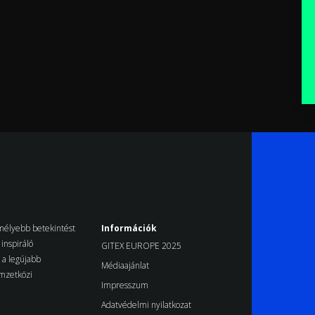
k mélyebb betekintést
Információk
inspiráló
GITEX EUROPE 2025
d a legújabb
Médiaajánlat
emzetközi
Impresszum
Adatvédelmi nyilatkozat