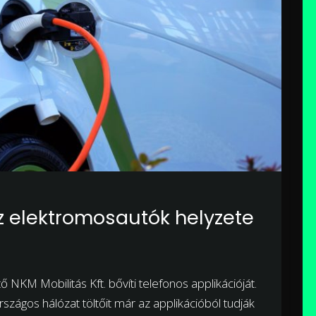
 elektromosautók helyzete
NKM Mobilitás Kft. bővíti telefonos applikációját.
szágos hálózat töltőit már az applikációból tudják