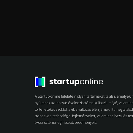
A Startup online felületein olyan tartalmakat találsz, amelye
nyújtanak az innovációs ökoszisztéma kulisszái mögé, valamint 
történeteket azoktól, akik a változás élén járnak. Itt megtalálo
trendeket, technológiai fejleményeket, valamint a hazai és n
ökoszisztéma legfrissebb eredményeit.