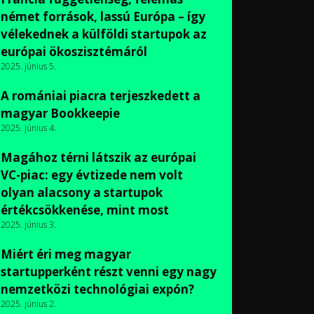
német források, lassú Európa – így
vélekednek a külföldi startupok az
európai ökoszisztémáról
2025. június 5.
A romániai piacra terjeszkedett a
magyar Bookkeepie
2025. június 4.
Magához térni látszik az európai
VC-piac: egy évtizede nem volt
olyan alacsony a startupok
értékcsökkenése, mint most
2025. június 3.
Miért éri meg magyar
startupperként részt venni egy nagy
nemzetközi technológiai expón?
2025. június 2.