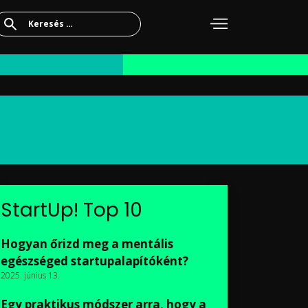
Keresés:
StartUp! Top 10
Hogyan őrizd meg a mentális
egészséged startupalapítóként?
2025. június 13.
Egy praktikus módszer arra, hogy a