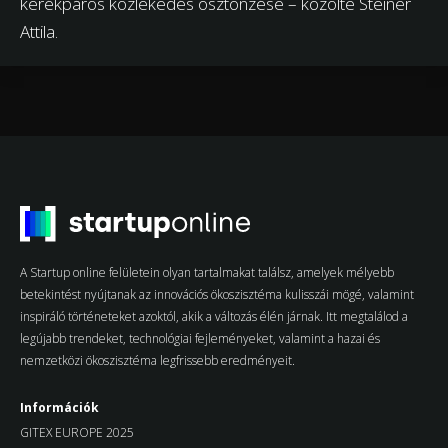
kerékpáros közlekedés ösztönzése – közölte Steiner
Attila.
A Startup online felületein olyan tartalmakat találsz, amelyek mélyebb
betekintést nyújtanak az innovációs ökoszisztéma kulisszái mögé, valamint
inspiráló történeteket azoktól, akik a változás élén járnak. Itt megtalálod a
legújabb trendeket, technológiai fejleményeket, valamint a hazai és
nemzetközi ökoszisztéma legfrissebb eredményeit.
Információk
GITEX EUROPE 2025