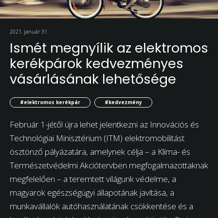
2021. január 31.
Ismét megnyílik az elektromos
kerékpárok kedvezményes
vásárlásának lehetősége
#elektromos kerékpár
#kedvezmény
Február 1-jétől újra lehet jelentkezni az Innovációs és
Technológiai Minisztérium (ITM) elektromobilitást
ösztönző pályázatára, amelynek célja – a Klíma- és
Természetvédelmi Akciótervben megfogalmazottaknak
megfelelően – a teremtett világunk védelme, a
magyarok egészségügyi állapotának javítása, a
munkavállalók autóhasználatának csökkentése és a