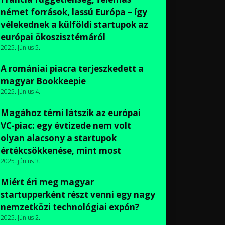
német források, lassú Európa – így
vélekednek a külföldi startupok az
európai ökoszisztémáról
2025. június 5.
A romániai piacra terjeszkedett a
magyar Bookkeepie
2025. június 4.
Magához térni látszik az európai
VC-piac: egy évtizede nem volt
olyan alacsony a startupok
értékcsökkenése, mint most
2025. június 3.
Miért éri meg magyar
startupperként részt venni egy nagy
nemzetközi technológiai expón?
2025. június 2.