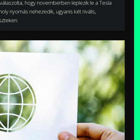
válaszolta, hogy novemberben leplezik le a Tesla
oly nyomás nehezedik, ugyanis két rivális,
eszteken.