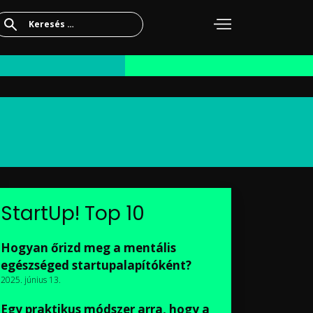
Keresés:
StartUp! Top 10
Hogyan őrizd meg a mentális
egészséged startupalapítóként?
2025. június 13.
Egy praktikus módszer arra, hogy a