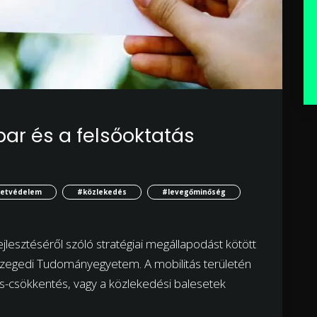
par és a felsőoktatás
zetvédelem
#közlekedés
#levegőminőség
esztéséről szóló stratégiai megállapodást kötött
 Szegedi Tudományegyetem. A mobilitás területén
ás-csökkentés, vagy a közlekedési balesetek