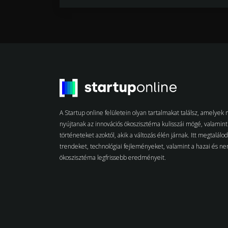
A Startup online felületein olyan tartalmakat találsz, amelye
nyújtanak az innovációs ökoszisztéma kulisszái mögé, valamint 
történeteket azoktól, akik a változás élén járnak. Itt megtalálo
trendeket, technológiai fejleményeket, valamint a hazai és n
ökoszisztéma legfrissebb eredményeit.