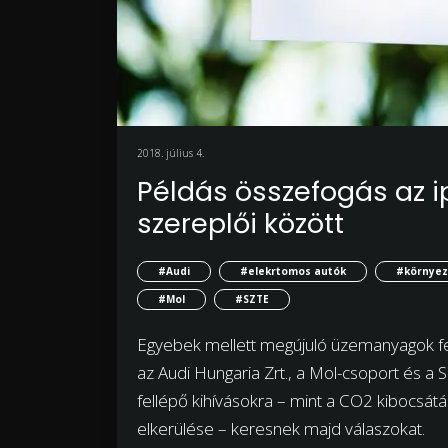
2018. július 4.
Példás összefogás az i
szereplői között
#Audi
#elekrtomos autók
#környe
#Mol
#SZTE
Egyebek mellett megújuló üzemanyagok fejl
az Audi Hungaria Zrt., a Mol-csoport és a
fellépő kihívásokra – mint a CO2 kibocsát
elkerülése – keresnek majd válaszokat.