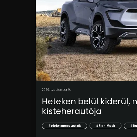
2019. szeptember 9.
Heteken belül kiderül, 
kisteherautója
#elekrtomos autók
#Elon Musk
#ön