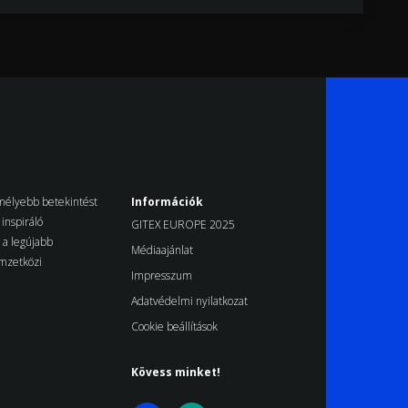
k mélyebb betekintést
Információk
inspiráló
GITEX EUROPE 2025
d a legújabb
Médiaajánlat
emzetközi
Impresszum
Adatvédelmi nyilatkozat
Cookie beállítások
Kövess minket!