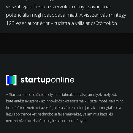
visszahívja a Tesla a szervókormány csavarjainak
potenciális meghibásodása miatt. A visszahívás mintegy
123 ezer autót érint – tudatta a vállalat csütörtökön.
A Startup online felületein olyan tartalmakat találsz, amelyek mélyebb
betekintést nyújtanak az innovációs ökoszisztéma kulisszái mögé, valamint
inspiráló történeteket azoktól, akik a változás élén járnak. Itt megtalálod a
legújabb trendeket, technológiai fejleményeket, valamint a hazai és
nemzetközi ökoszisztéma legfrissebb eredményeit.