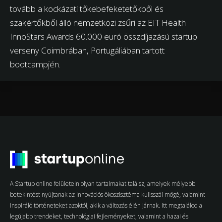
tovább a kockázati tőkebefeketetőkből és
szakértőkből álló nemzetközi zsűri az EIT Health
InnoStars Awards 60.000 euró összdíjazású startup
verseny Coimbrában, Portugáliában tartott
bootcampjén.
A Startup online felületein olyan tartalmakat találsz, amelyek mélyebb
betekintést nyújtanak az innovációs ökoszisztéma kulisszái mögé, valamint
inspiráló történeteket azoktól, akik a változás élén járnak. Itt megtalálod a
legújabb trendeket, technológiai fejleményeket, valamint a hazai és