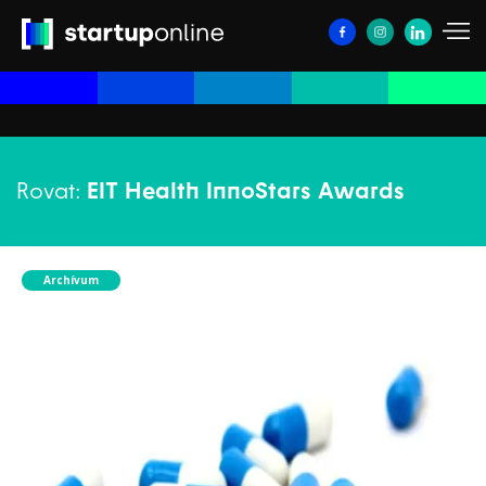
Rovat:
EIT Health InnoStars Awards
Archívum