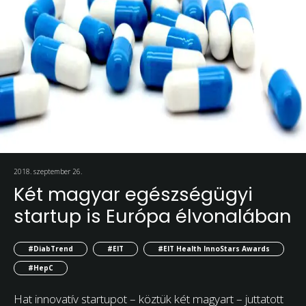
2018. szeptember 26.
Két magyar egészségügyi
startup is Európa élvonalában
#DiabTrend
#EIT
#EIT Health InnoStars Awards
#HepC
Hat innovatív startupot – köztük két magyart – juttatott