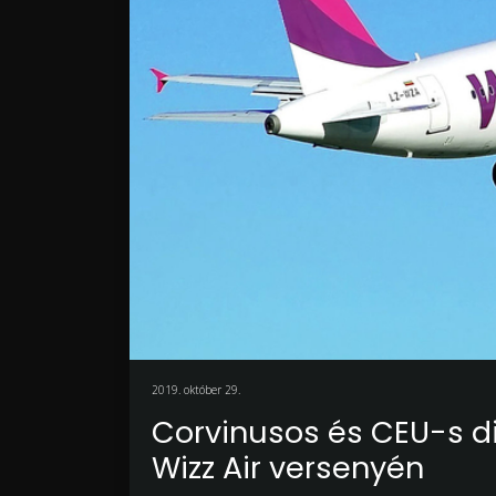
2019. október 29.
Corvinusos és CEU-s di
Wizz Air versenyén