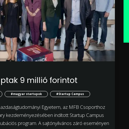
tak 9 millió forintot
#magyar startupok
#Startup Campus
s Gazdaságtudományi Egyetem, az MFB Csoporthoz
gary kezdeményezésében indított Startup Campus
ubációs program. A sajtónyilvános záró eseményen