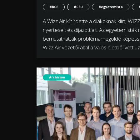
#BCE
#CEU
#egyetemista
A Wizz Air kihirdette a diákoknak kiírt, 
nyerteseit és díjazottjait. Az egyetemistá
bemutathatták problémamegoldó képességü
Wizz Air vezetői által a valós életből vett ü
Archívum