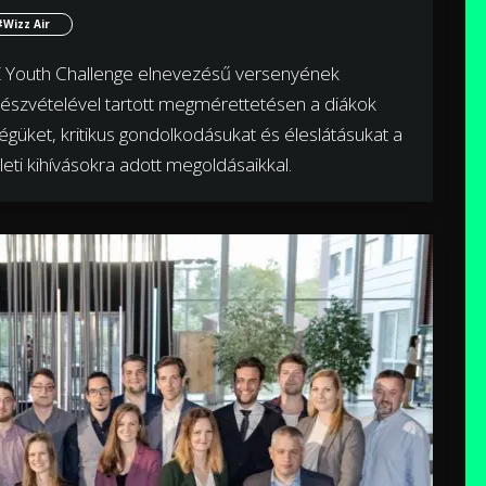
#Wizz Air
WIZZ Youth Challenge elnevezésű versenyének
k részvételével tartott megmérettetésen a diákok
ket, kritikus gondolkodásukat és éleslátásukat a
zleti kihívásokra adott megoldásaikkal.