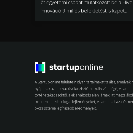
öt egyetemi csapat mutatkozott be a Hiven
innováció 9 milliós befektetést is kapott.
A Startup online felületein olyan tartalmakat találsz, amelye
nyújtanak az innovációs ökoszisztéma kulisszái mögé, valamint 
történeteket azoktól, akik a változás élén járnak. Itt megtalálo
trendeket, technológiai fejleményeket, valamint a hazai és n
ökoszisztéma legfrissebb eredményeit.