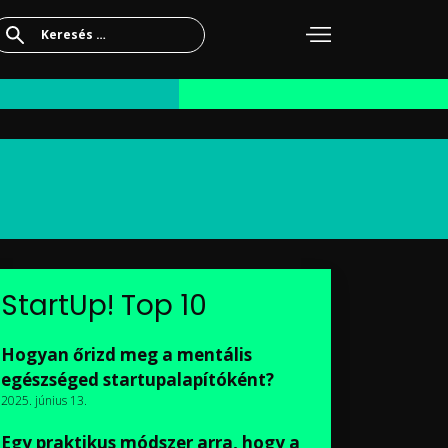
Keresés:
StartUp! Top 10
Hogyan őrizd meg a mentális
egészséged startupalapítóként?
2025. június 13.
Egy praktikus módszer arra, hogy a