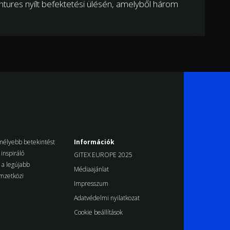
tures nyílt befektetési ülésén, amelyből három
k mélyebb betekintést
Információk
inspiráló
GITEX EUROPE 2025
d a legújabb
Médiaajánlat
emzetközi
Impresszum
Adatvédelmi nyilatkozat
Cookie beállítások