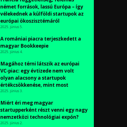
német források, lassú Európa – így
vélekednek a külföldi startupok az
európai ökoszisztémáról
2025. június 5.
A romániai piacra terjeszkedett a
magyar Bookkeepie
2025. június 4.
Magához térni látszik az európai
VC-piac: egy évtizede nem volt
olyan alacsony a startupok
értékcsökkenése, mint most
2025. június 3.
Miért éri meg magyar
startupperként részt venni egy nagy
nemzetközi technológiai expón?
2025. június 2.