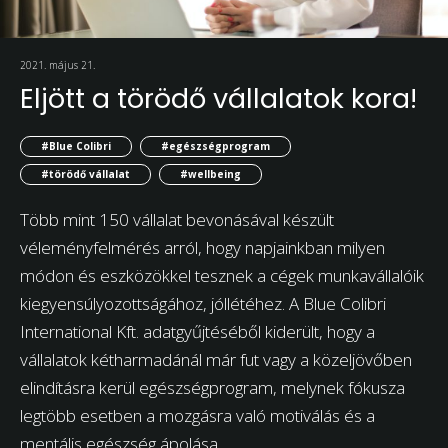
2021. május 21.
Eljött a törödő vállalatok kora!
#Blue Colibri
#egészségprogram
#törödő vállalat
#wellbeing
Több mint 150 vállalat bevonásával készült
véleményfelmérés arról, hogy napjainkban milyen
módon és eszközökkel tesznek a cégek munkavállalóik
kiegyensúlyozottságához, jóllétéhez. A Blue Colibri
International Kft. adatgyűjtéséből kiderült, hogy a
vállalatok kétharmadánál már fut vagy a közeljövőben
elindításra kerül egészségprogram, melynek fókusza
legtöbb esetben a mozgásra való motiválás és a
mentális egészség ápolása.