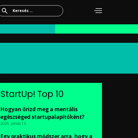
Keresés:
StartUp! Top 10
Hogyan őrizd meg a mentális
egészséged startupalapítóként?
2025. június 13.
Egy praktikus módszer arra, hogy a