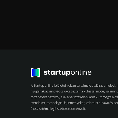
A Startup online felületein olyan tartalmakat találsz, amelye
nyújtanak az innovációs ökoszisztéma kulisszái mögé, valamint 
történeteket azoktól, akik a változás élén járnak. Itt megtalálo
trendeket, technológiai fejleményeket, valamint a hazai és n
ökoszisztéma legfrissebb eredményeit.