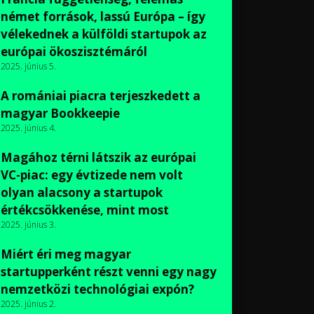
német források, lassú Európa – így
vélekednek a külföldi startupok az
európai ökoszisztémáról
2025. június 5.
A romániai piacra terjeszkedett a
magyar Bookkeepie
2025. június 4.
Magához térni látszik az európai
VC-piac: egy évtizede nem volt
olyan alacsony a startupok
értékcsökkenése, mint most
2025. június 3.
Miért éri meg magyar
startupperként részt venni egy nagy
nemzetközi technológiai expón?
2025. június 2.