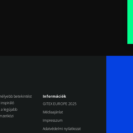
k mélyebb betekintést
Információk
inspiráló
GITEX EUROPE 2025
d a legújabb
Médiaajánlat
emzetközi
Impresszum
Adatvédelmi nyilatkozat