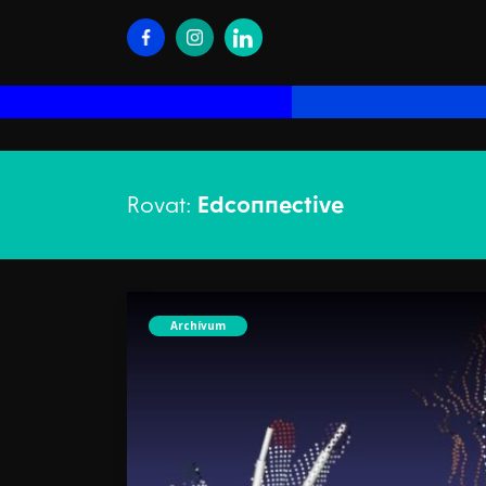
Rovat:
Edconnective
Archívum