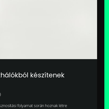
zhálókból készítenek
sznosítási folyamat során hoznak létre