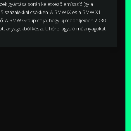
zek gyártása során keletkező emisszió így a
25 százalékkal csökken. A BMW iX és a BMW X1
elő. A BMW Group célja, hogy új modelljeiben 2030-
ott anyagokból készült, hőre lágyuló műanyagokat