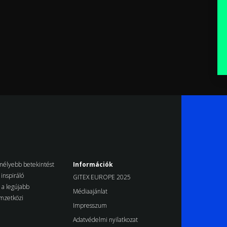
k mélyebb betekintést
Információk
inspiráló
GITEX EUROPE 2025
d a legújabb
Médiaajánlat
emzetközi
Impresszum
Adatvédelmi nyilatkozat