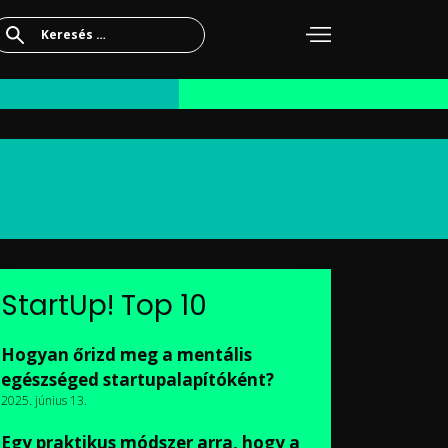
Keresés:
StartUp! Top 10
Hogyan őrizd meg a mentális
egészséged startupalapítóként?
2025. június 13.
Egy praktikus módszer arra, hogy a