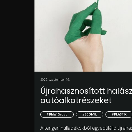
2022. szeptember 19.
Újrahasznosított halás
autóalkatrészeket
#BMW Group
#ECONYL
#PLASTIX
A tengeri hulladékokból egyedülálló újraha