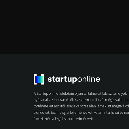
A Startup online felületein olyan tartalmakat találsz, amelye
nyújtanak az innovációs ökoszisztéma kulisszái mögé, valamint 
történeteket azoktól, akik a változás élén járnak. Itt megtalálo
trendeket, technológiai fejleményeket, valamint a hazai és n
ökoszisztéma legfrissebb eredményeit.