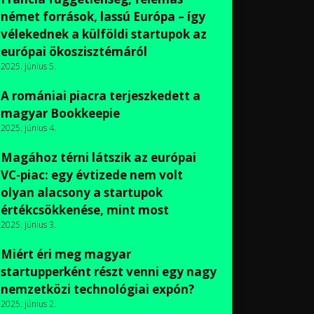
német források, lassú Európa – így
vélekednek a külföldi startupok az
európai ökoszisztémáról
2025. június 5.
A romániai piacra terjeszkedett a
magyar Bookkeepie
2025. június 4.
Magához térni látszik az európai
VC-piac: egy évtizede nem volt
olyan alacsony a startupok
értékcsökkenése, mint most
2025. június 3.
Miért éri meg magyar
startupperként részt venni egy nagy
nemzetközi technológiai expón?
2025. június 2.