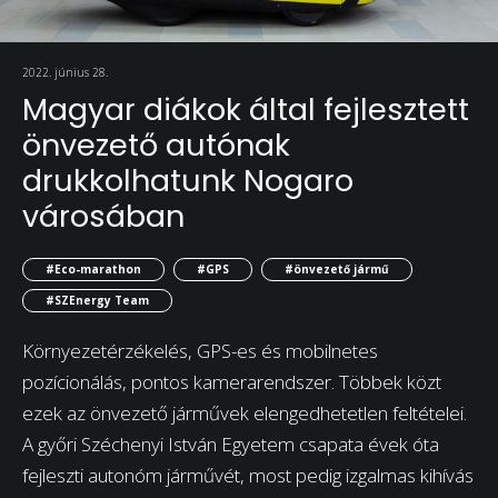
2022. június 28.
Magyar diákok által fejlesztett
önvezető autónak
drukkolhatunk Nogaro
városában
#Eco-marathon
#GPS
#önvezető jármű
#SZEnergy Team
Környezetérzékelés, GPS-es és mobilnetes
pozícionálás, pontos kamerarendszer. Többek közt
ezek az önvezető járművek elengedhetetlen feltételei.
A győri Széchenyi István Egyetem csapata évek óta
fejleszti autonóm járművét, most pedig izgalmas kihívás