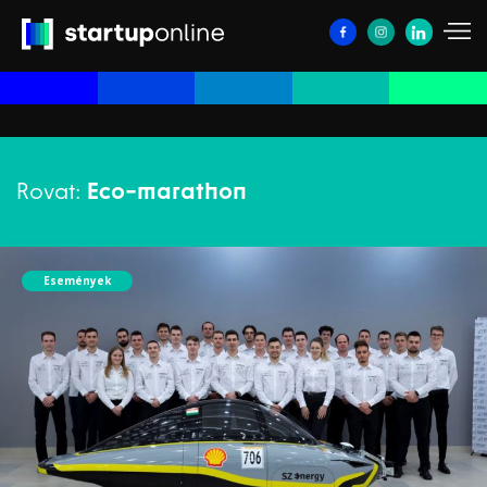
Rovat:
Eco-marathon
Események