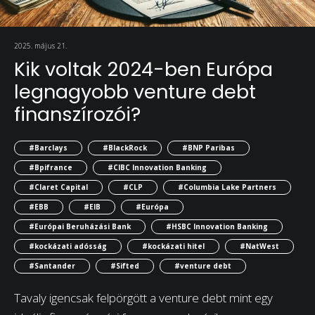
2025. május 21.
Kik voltak 2024-ben Európa
legnagyobb venture debt
finanszírozói?
#Barclays
#BlackRock
#BNP Paribas
#Bpifrance
#CIBC Innovation Banking
#Claret Capital
#CLP
#Columbia Lake Partners
#EBB
#EIB
#Európa
#Európai Beruházási Bank
#HSBC Innovation Banking
#kockázati adósság
#kockázati hitel
#NatWest
#Santander
#Sifted
#venture debt
Tavaly igencsak felpörgött a venture debt mint egy