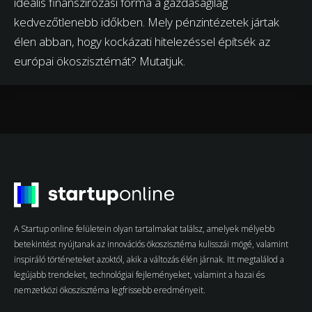
ideális finanszírozási forma a gazdaságilag
kedvezőtlenebb időkben. Mely pénzintézetek jártak
élen abban, hogy kockázati hitelezéssel építsék az
európai ökoszisztémát? Mutatjuk.
A Startup online felületein olyan tartalmakat találsz, amelyek mélyebb
betekintést nyújtanak az innovációs ökoszisztéma kulisszái mögé, valamint
inspiráló történeteket azoktól, akik a változás élén járnak. Itt megtalálod a
legújabb trendeket, technológiai fejleményeket, valamint a hazai és
nemzetközi ökoszisztéma legfrissebb eredményeit.