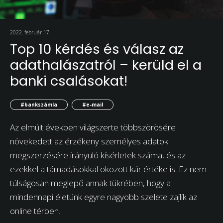
2022. február 17.
Top 10 kérdés és válasz az
adathalászatról – kerüld el a
banki csalásokat!
#bankszámla
#e-mail
Az elmúlt években világszerte többszörösére
növekedett az érzékeny személyes adatok
megszerzésére irányuló kísérletek száma, és az
ezekkel a támadásokkal okozott kár értéke is. Ez nem
túlságosan meglepő annak tükrében, hogy a
mindennapi életünk egyre nagyobb szelete zajlik az
online térben.