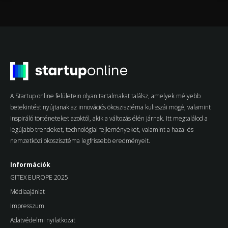
A Startup online felületein olyan tartalmakat találsz, amelyek mélyebb
betekintést nyújtanak az innovációs ökoszisztéma kulisszái mögé, valamint
inspiráló történeteket azoktól, akik a változás élén járnak. Itt megtalálod a
legújabb trendeket, technológiai fejleményeket, valamint a hazai és
nemzetközi ökoszisztéma legfrissebb eredményeit.
Információk
GITEX EUROPE 2025
Médiaajánlat
Impresszum
Adatvédelmi nyilatkozat