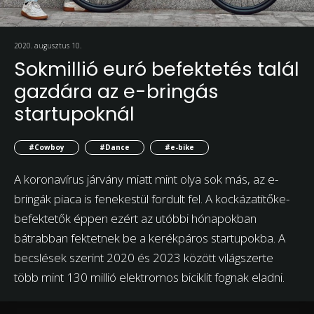
2020. augusztus 10.
Sokmillió euró befektetés talál
gazdára az e-bringás
startupoknál
#Cowboy
#Dance
#e-bike
A koronavírus járvány miatt mint olya sok más, az e-
bringák piaca is fenekestül fordult fel. A kockázatitőke-
befektetők éppen ezért az utóbbi hónapokban
bátrabban fektetnek be a kerékpáros startupokba. A
becslések szerint 2020 és 2023 között világszerte
több mint 130 millió elektromos biciklit fognak eladni.