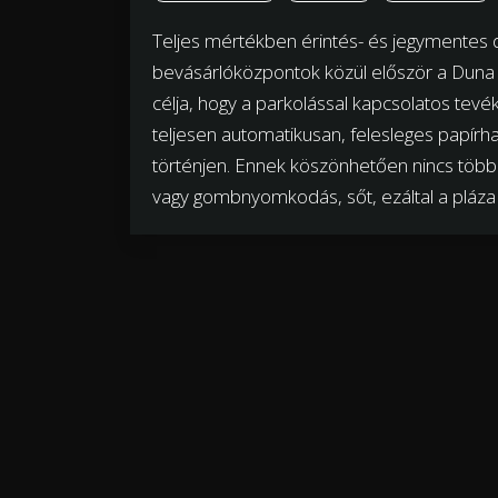
Teljes mértékben érintés- és jegymentes dig
bevásárlóközpontok közül először a Duna 
célja, hogy a parkolással kapcsolatos tevék
teljesen automatikusan, felesleges papírh
történjen. Ennek köszönhetően nincs töb
vagy gombnyomkodás, sőt, ezáltal a pláza 