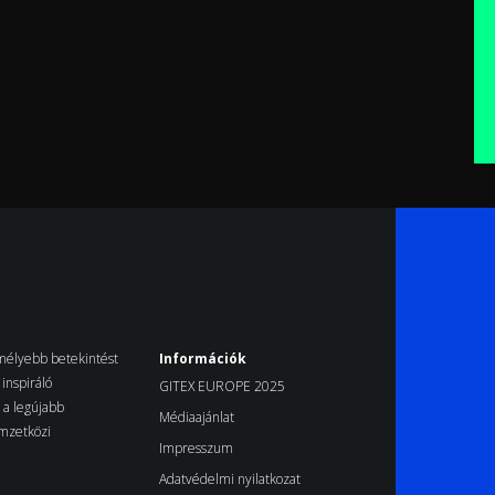
k mélyebb betekintést
Információk
inspiráló
GITEX EUROPE 2025
d a legújabb
Médiaajánlat
emzetközi
Impresszum
Adatvédelmi nyilatkozat