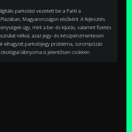
itális parkolást vezetett be a Parkl a
Plazában, Magyarországon elsőként. A fejlesztés
enységek úgy, mint a be- és kijutás, valamint fizetés
asználat nélkül, azaz jegy- és készpénzmentesen
bé elhagyott parkolójegy probléma, sorompózás
ökológiai lábnyoma is jelentősen csökken.