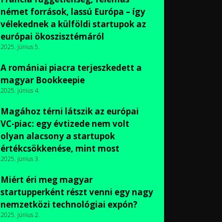
német források, lassú Európa – így
vélekednek a külföldi startupok az
európai ökoszisztémáról
2025. június 5.
A romániai piacra terjeszkedett a
magyar Bookkeepie
2025. június 4.
Magához térni látszik az európai
VC-piac: egy évtizede nem volt
olyan alacsony a startupok
értékcsökkenése, mint most
2025. június 3.
Miért éri meg magyar
startupperként részt venni egy nagy
nemzetközi technológiai expón?
2025. június 2.