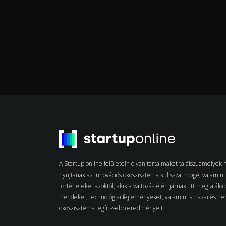
A Startup online felületein olyan tartalmakat találsz, amelye
nyújtanak az innovációs ökoszisztéma kulisszái mögé, valamint 
történeteket azoktól, akik a változás élén járnak. Itt megtalálo
trendeket, technológiai fejleményeket, valamint a hazai és n
ökoszisztéma legfrissebb eredményeit.