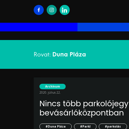
Rovat:
Duna Pláza
Archívum
2020. július 22.
Nincs több parkolójegy
bevásárlóközpontban
#Duna Pláza
#Parkl
#parkolás