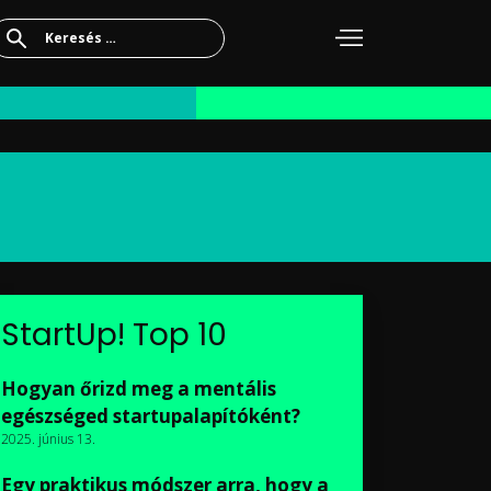
Keresés:
StartUp! Top 10
Hogyan őrizd meg a mentális
egészséged startupalapítóként?
2025. június 13.
Egy praktikus módszer arra, hogy a