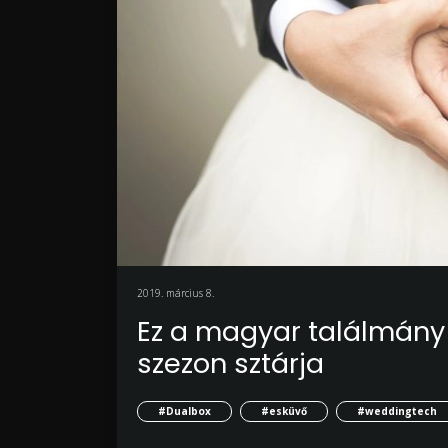
2019. március 8.
Ez a magyar találmány 
szezon sztárja
#Dualbox
#esküvő
#weddingtech