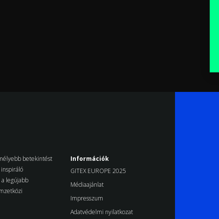
k mélyebb betekintést
Információk
inspiráló
GITEX EUROPE 2025
d a legújabb
Médiaajánlat
emzetközi
Impresszum
Adatvédelmi nyilatkozat