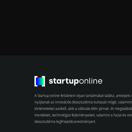
A Startup online felületein olyan tartalmakat találsz, amelye
nyújtanak az innovációs ökoszisztéma kulisszái mögé, valamint 
történeteket azoktól, akik a változás élén járnak. Itt megtalálo
trendeket, technológiai fejleményeket, valamint a hazai és n
ökoszisztéma legfrissebb eredményeit.