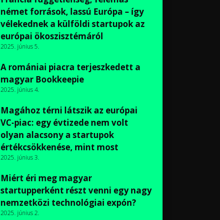
német források, lassú Európa – így
vélekednek a külföldi startupok az
európai ökoszisztémáról
2025. június 5.
A romániai piacra terjeszkedett a
magyar Bookkeepie
2025. június 4.
Magához térni látszik az európai
VC-piac: egy évtizede nem volt
olyan alacsony a startupok
értékcsökkenése, mint most
2025. június 3.
Miért éri meg magyar
startupperként részt venni egy nagy
nemzetközi technológiai expón?
2025. június 2.