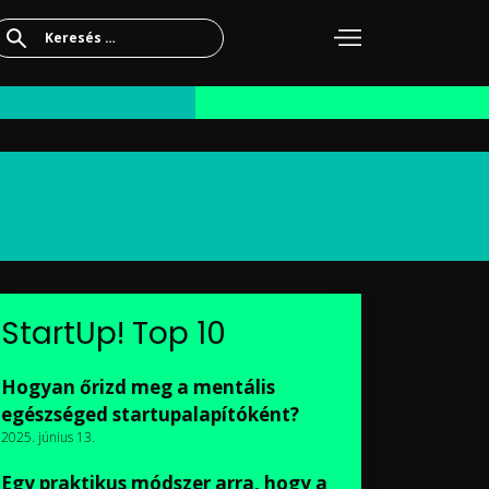
Keresés:
StartUp! Top 10
Hogyan őrizd meg a mentális
egészséged startupalapítóként?
2025. június 13.
Egy praktikus módszer arra, hogy a