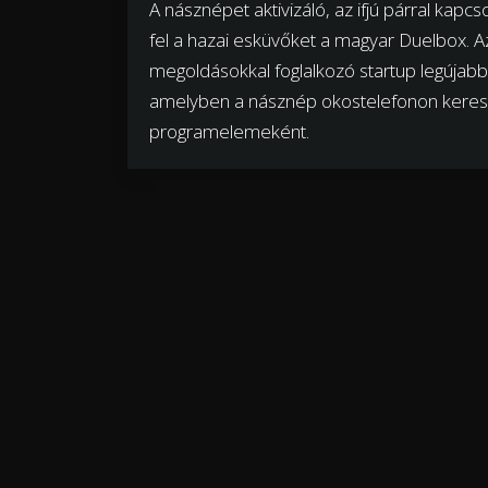
A násznépet aktivizáló, az ifjú párral kapcs
fel a hazai esküvőket a magyar Duelbox. A
megoldásokkal foglalkozó startup legújabb 
amelyben a násznép okostelefonon keresztül
programelemeként.