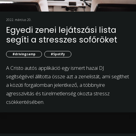
2022. március 20.
Egyedi zenei lejátszási lista
segíti a stresszes sofőröket
#drivingcamp
#Spotify
A Cristo autós applikáció egy ismert hazai DJ
segítségével állította össze azt a zenelistát, ami segíthet
a közúti forgalomban jelentkező, a többnyire
agresszivitás és türelmetlenség okozta stressz
csökkentésében.