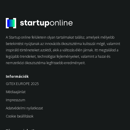
A Startup online felületein olyan tartalmakat találsz, amelyek mélyebb
betekintést nyújtanak az innovációs ökoszisztéma kulisszái mögé, valamint
inspiráló történeteket azoktól, akik a változás élén járnak. Itt megtalálod a
legújabb trendeket, technológiai fejleményeket, valamint a hazai és
nemzetközi ökoszisztéma legfrissebb eredményeit.
Információk
GITEX EUROPE 2025
Médiaajánlat
Impresszum
Adatvédelmi nyilatkozat
Cookie beállítások