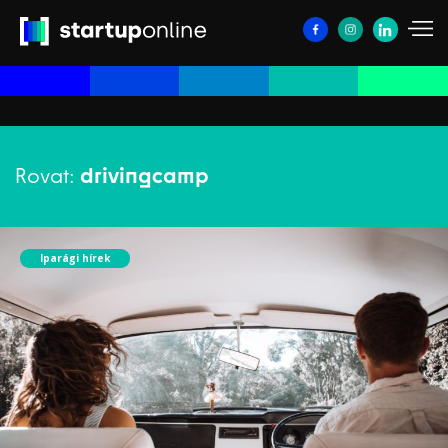
Rovat:
drivingcamp
Iparági hírek