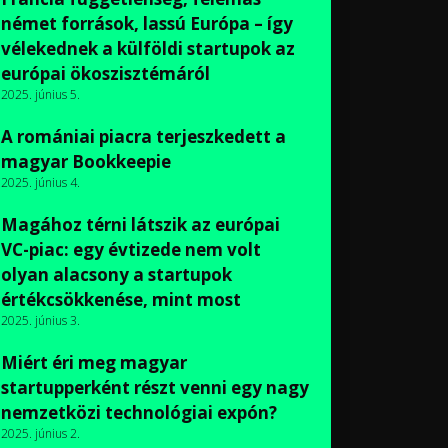
német források, lassú Európa – így
vélekednek a külföldi startupok az
európai ökoszisztémáról
2025. június 5.
A romániai piacra terjeszkedett a
magyar Bookkeepie
2025. június 4.
Magához térni látszik az európai
VC-piac: egy évtizede nem volt
olyan alacsony a startupok
értékcsökkenése, mint most
2025. június 3.
Miért éri meg magyar
startupperként részt venni egy nagy
nemzetközi technológiai expón?
2025. június 2.