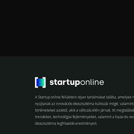
A Startup online felületein olyan tartalmakat találsz, amelye
nyújtanak az innovációs ökoszisztéma kulisszái mögé, valamint 
történeteket azoktól, akik a változás élén járnak. Itt megtalálo
trendeket, technológiai fejleményeket, valamint a hazai és n
ökoszisztéma legfrissebb eredményeit.