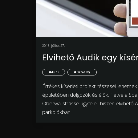
2018. július 27.
Elvihető Audik egy kísé
#Audi
#Drive By
Értékes kísérleti projekt részesei lehetnek
épületében dolgozók és élők, illetve a S
Oberwallstrasse ügyfelei, hiszen elvihető A
parkolókban.