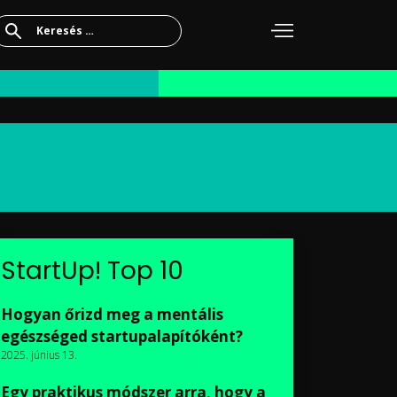
Keresés:
StartUp! Top 10
Hogyan őrizd meg a mentális
egészséged startupalapítóként?
2025. június 13.
Egy praktikus módszer arra, hogy a