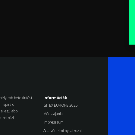
k mélyebb betekintést
Információk
inspiráló
GITEX EUROPE 2025
d a legújabb
Médiaajánlat
emzetközi
Impresszum
Adatvédelmi nyilatkozat